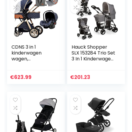
CDNS 3 in 1
Hauck Shopper
kinderwagen
SLX 153284 Trio Set
wagen,
3 In 1 Kinderwagen,
opvouwbare
tot 25 kg, Stone /
kinderwagen
Grijs
kinderwagen
€
623.99
€
201.23
schokdemping
veren, hoge
weergave
kinderwagen…