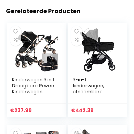
Gerelateerde Producten
Kinderwagen 3 in 1
3-in-1
Draagbare Reizen
kinderwagen,
Kinderwagen
afneembare
Opvouwbare
armleuning,
Kinderwagens
comfortabele
Aluminium Frame
kinderwagen, anti-
€
237.99
€
442.39
Hoge Landschap
uv, verstelbare
Auto voor…
zitting met mand
voor op reis