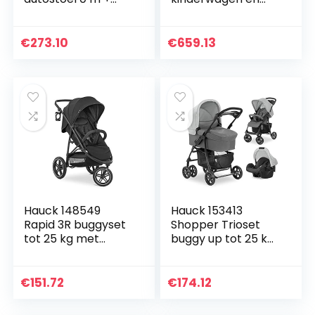
ALBA SET Lorelli
babyautostoeltje
2-in-1 bundel –
vanaf de geboorte
€
273.10
€
659.13
tot 18 kg,
lichtgewicht…
Hauck 148549
Hauck 153413
Rapid 3R buggyset
Shopper Trioset
tot 25 kg met
buggy up tot 25 kg
ligstand vanaf de
+ Groep 0
geboorte, in
autostoeltje +
hoogte verstelbare
reiswieg, matras
€
151.72
€
174.12
duwstang met
vanaf geboorte,
bekerhouder…
buggy met…