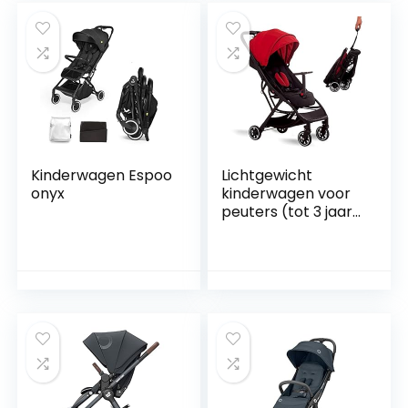
Kinderwagen Espoo
Lichtgewicht
onyx
kinderwagen voor
peuters (tot 3 jaar
ca. 0-15 kg),
kinderwagen met
T-vormig
bumperontwerp,
met één hand…