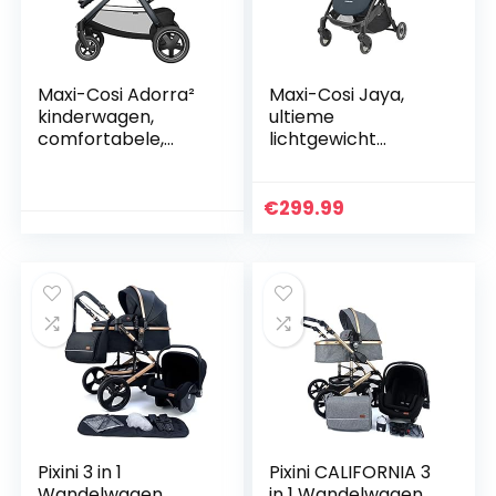
Maxi-Cosi Adorra²
Maxi-Cosi Jaya,
kinderwagen,
ultieme
comfortabele,
lichtgewicht
inklapbare combi-
kinderwagen voor
kinderwagen met
in de stad,
boodschappenma
automatisch
€
299.99
nd en meerdere
inklapbare,
zitposities,
compacte
bruikbaar vanaf de
kinderwagen, 0…
geboorte tot ca. 4
jaar (0-22 kg),
Essential Graphite
Pixini 3 in 1
Pixini CALIFORNIA 3
Wandelwagen
in 1 Wandelwagen,