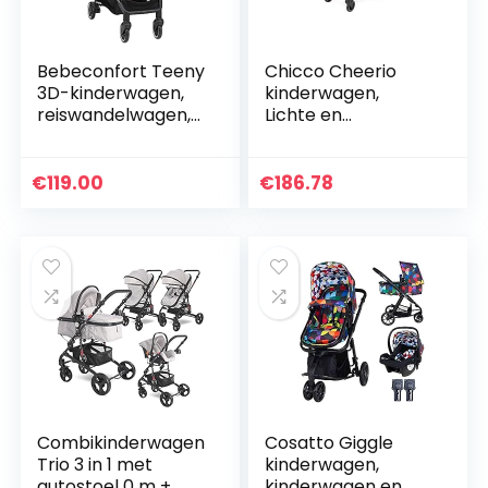
Bebeconfort Teeny
Chicco Cheerio
3D-kinderwagen,
kinderwagen,
reiswandelwagen,
Lichte en
lichtgewicht
compacte buggy
kinderwagen, vanaf
van 0 maanden –
de geboorte tot
15 kg, Opvouwbaar
€
119.00
€
186.78
ongeveer 4 jaar,
en verstelbaar met
tot…
slaapstand…
Combikinderwagen
Cosatto Giggle
Trio 3 in 1 met
kinderwagen,
autostoel 0 m +
kinderwagen en