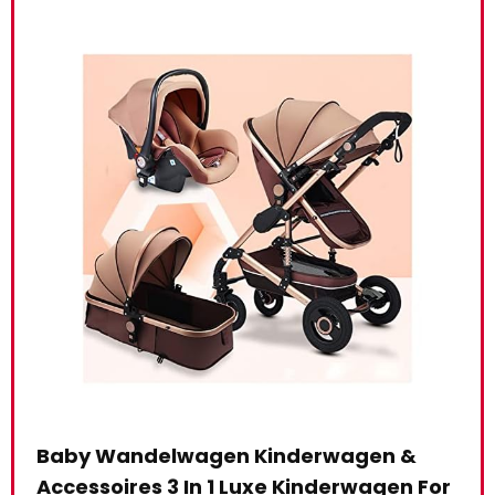
LICHUAN Reizen Systeem
Kin
For
Multifunctionele 3 in 1 Kinderwagen
kin