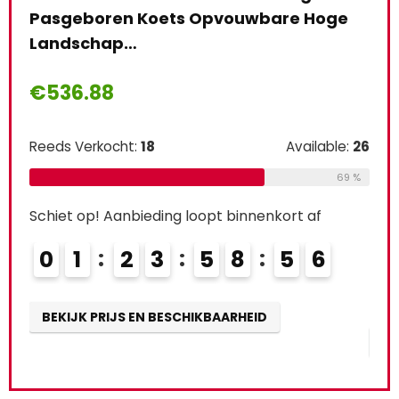
e
Hoge Landschap Wandelwagen
bab
Vouwwagen Kinderwagen
Vo
Pasgeboren…
Ree
€
393.87
e:
26
Schi
Reeds Verkocht:
21
Available:
31
69 %
0
68 %
Schiet op! Aanbieding loopt binnenkort af
BE
0
2
2
3
5
8
5
4
5
BEKIJK PRIJS EN BESCHIKBAARHEID