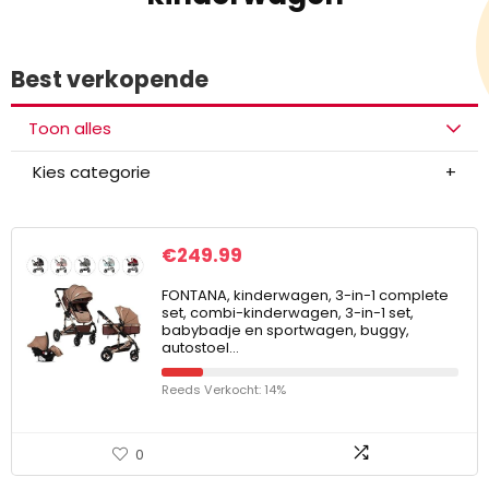
Best verkopende
Toon alles
Kies categorie
€
249.99
FONTANA, kinderwagen, 3-in-1 complete
set, combi-kinderwagen, 3-in-1 set,
babybadje en sportwagen, buggy,
autostoel…
Reeds Verkocht: 14%
0