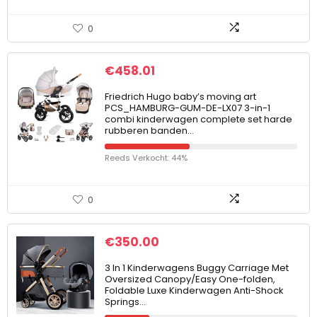
0
€
458.01
Friedrich Hugo baby’s moving art
PCS_HAMBURG-GUM-DE-LX07 3-in-1
combi kinderwagen complete set harde
rubberen banden…
Reeds Verkocht: 44%
0
€
350.00
3 In 1 Kinderwagens Buggy Carriage Met
Oversized Canopy/Easy One-folden,
Foldable Luxe Kinderwagen Anti-Shock
Springs…