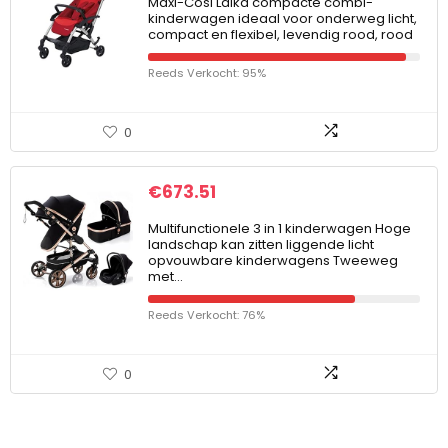
Maxi-Cosi Laika compacte combi-
kinderwagen ideaal voor onderweg licht,
compact en flexibel, levendig rood, rood
Reeds Verkocht: 95%
0
€
673.51
Multifunctionele 3 in 1 kinderwagen Hoge
landschap kan zitten liggende licht
opvouwbare kinderwagens Tweeweg
met…
Reeds Verkocht: 76%
0