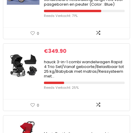
pasgeboren en peuter (Color : Blue)
Reeds Verkocht: 71%
0
€
349.90
hauck 3-in-1 combi wandelwagen Rapid
4 Trio Set/Vanaf geboorte/Belastbaar tot
25 kg/Babybak met matras/Reissysteem
met…
Reeds Verkocht: 25%
0