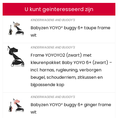
U kunt geïnteresseerd zijn
KINDERWAGENS AND BUGGY'S
Babyzen YOYO² buggy 6+ taupe frame
wit
KINDERWAGENS AND BUGGY'S
Frame YOYOYO2 (zwart) met
kleurenpakket Baby YOYO 6+ (zwart) –
incl. harnas, rugleuning, verborgen
beugel, schouderriem, zitkussen en
bijpassende kap
KINDERWAGENS AND BUGGY'S
Babyzen YOYO² buggy 6+ ginger frame
wit