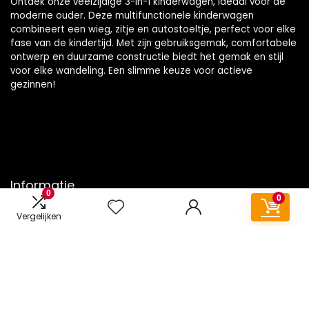
Ontdek onze veelzijdige 3-in-1 kinderwagen, ideaal voor de
moderne ouder. Deze multifunctionele kinderwagen
combineert een wieg, zitje en autostoeltje, perfect voor elke
fase van de kindertijd. Met zijn gebruiksgemak, comfortabele
ontwerp en duurzame constructie biedt het gemak en stijl
voor elke wandeling. Een slimme keuze voor actieve
gezinnen!
Informatie
0
0
Contact
Vergelijken
Klantenservice
Over ons
Onze webshops
Vacature