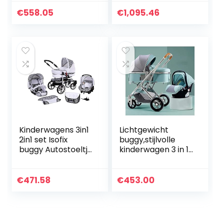
by SaintBaby
premium buggy
Ocean Blue 3in1
babyzitje +
€
558.05
€
1,095.46
met autostoeltje
accessoires Isofix
selecteerbaar
Saphire door…
Kinderwagens 3in1
Lichtgewicht
2in1 set Isofix
buggy,stijlvolle
buggy Autostoeltje
kinderwagen 3 in 1
opvouwbaar X-
draagbare
Car by SaintBaby
kinderwagen
white & leopard
wandelwagen
€
471.58
€
453.00
3in1 met
opvouwbare luxe
autostoeltje
kinderwagen…