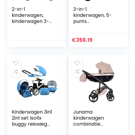
2-in-1
3-in-1
kinderwagen,
kinderwagen, 5-
kinderwagen 3-
punts
punts
veiligheidsharnas
veiligheidsharnas
Stalen frame
met mand voor
kinderwagen voor
€
356.19
buitenactiviteiten
buiten
Kinderwagen 3in1
Junama
2in1 set Isofix
kinderwagen
buggy reiswieg
combinatie
autostoel Storm
kinderwagen