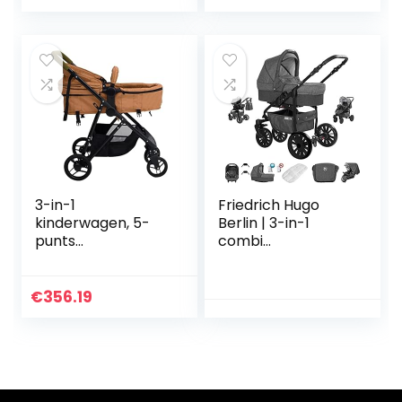
accessoirepakket
in…
3-in-1
Friedrich Hugo
kinderwagen, 5-
Berlin | 3-in-1
punts
combi
veiligheidsharnas
kinderwagen
Stalen frame
complete set |
kinderwagen voor
luchtbanden |
€
356.19
buiten
kleur: donkergrijs
en grijs nacht