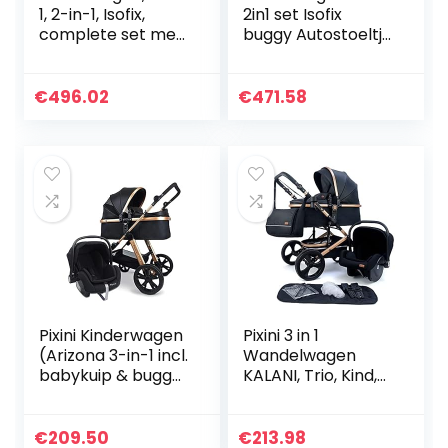
1, 2-in-1, Isofix,
2in1 set Isofix
complete set met
buggy Autostoeltje
autostoel, alles in
opvouwbaar X-
één Biancino by
Car by SaintBaby
ChillyKids Grey
white & leopard
€
496.02
€
471.58
Marble 3-in-1…
3in1 met
autostoeltje
Pixini Kinderwagen
Pixini 3 in 1
(Arizona 3-in-1 incl.
Wandelwagen
babykuip & buggy
KALANI, Trio, Kind,
& auto babyzitje –
Autostoel,
aluminium frame –
Accessoires
met
(Goud/Zwart)
€
209.50
€
213.98