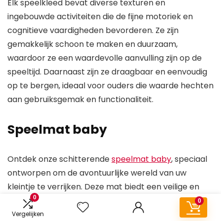
Elk speelkleed bevat diverse texturen en
ingebouwde activiteiten die de fijne motoriek en
cognitieve vaardigheden bevorderen. Ze zijn
gemakkelijk schoon te maken en duurzaam,
waardoor ze een waardevolle aanvulling zijn op de
speeltijd. Daarnaast zijn ze draagbaar en eenvoudig
op te bergen, ideaal voor ouders die waarde hechten
aan gebruiksgemak en functionaliteit.
Speelmat baby
Ontdek onze schitterende
speelmat baby
, speciaal
ontworpen om de avontuurlijke wereld van uw
kleintje te verrijken. Deze mat biedt een veilige en
0
boeiende omgeving waarin uw baby op een leuke en
0
leerzame manier kan spelen. De levendige kleuren
Vergelijken