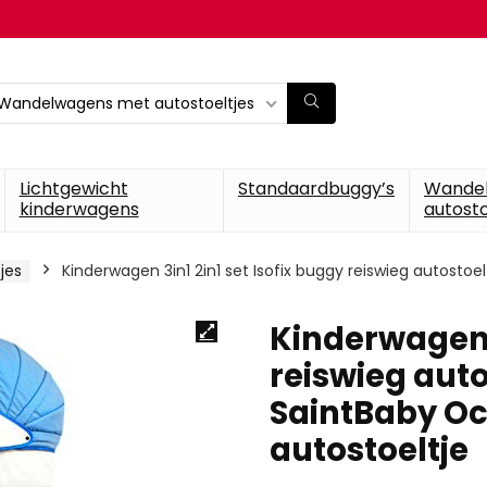
Wandelwagens met autostoeltjes
Lichtgewicht
Standaardbuggy’s
Wande
kinderwagens
autosto
jes
Kinderwagen 3in1 2in1 set Isofix buggy reiswieg autosto
Kinderwagen 3
reiswieg aut
SaintBaby Oc
autostoeltje