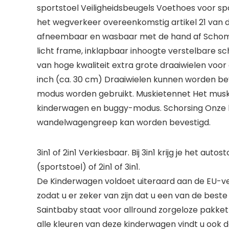
sportstoel Veiligheidsbeugels Voethoes voor sp
het wegverkeer overeenkomstig artikel 21 van d
afneembaar en wasbaar met de hand af Schomme
licht frame, inklapbaar inhoogte verstelbare s
van hoge kwaliteit extra grote draaiwielen voor
inch (ca. 30 cm) Draaiwielen kunnen worden be
modus worden gebruikt. Muskietennet Het musk
kinderwagen en buggy-modus. Schorsing Onze k
wandelwagengreep kan worden bevestigd.
3in1 of 2in1 Verkiesbaar. Bij 3in1 krijg je het a
(sportstoel) of 2in1 of 3in1.
De Kinderwagen voldoet uiteraard aan de EU-vei
zodat u er zeker van zijn dat u een van de beste
Saintbaby staat voor allround zorgeloze pakket
alle kleuren van deze kinderwagen vindt u ook