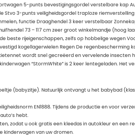
ortwagen 5-punts bevestigingsgordel verstelbare kap Aut
e Stvo 3-punts veiligheidsgordel traploze riemverstellin
len, functie Draaghendel 3 keer verstelbaar Zonnekap
chuifhendel 73 – 117 cm zeer groot winkelmandje (hoog l
 de beste rijeigenschappen, zelfs op hobbelige wegen Voo
vestigd kogellagerwielen Regen De regenbescherming kan
ietennet wordt snel gecreëerd en vervelende insecten h
inderwagen “StormWhite” is 2 keer lentegeladen. Het ve
utostoeltje (babyzitje). Natuurlijk ontvangt u het babybad 
ligheidsnorm EN1888. Tijdens de productie en voor verze
 auto’s hebt.
ten, zodat u ook gratis een kleedas in autokleur en een
 de kinderwagen van uw dromen.