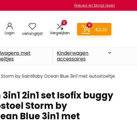
Nieuws en blogs lezen
0
0
€
0.00
Login
Vergelijken
verlanglijst
lwagens met
Kinderwagen
eltjes
accessoires
el Storm by SaintBaby Ocean Blue 3in1 met autostoeltje
in1 2in1 set Isofix buggy
ostoel Storm by
ean Blue 3in1 met