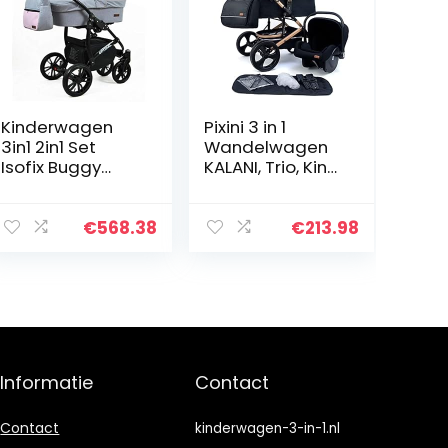
Kinderwagen
Pixini 3 in 1
3in1 2in1 Set
Wandelwagen
Isofix Buggy
KALANI, Trio, Kind,
Autostoeltje
Autostoel,
Maximum by
Accessoires
SaintBaby Light
(Goud/Zwart)
€
568.38
€
213.98
Pink 3in1 met
autostoeltje
Informatie
Contact
Contact
kinderwagen-3-in-1.nl