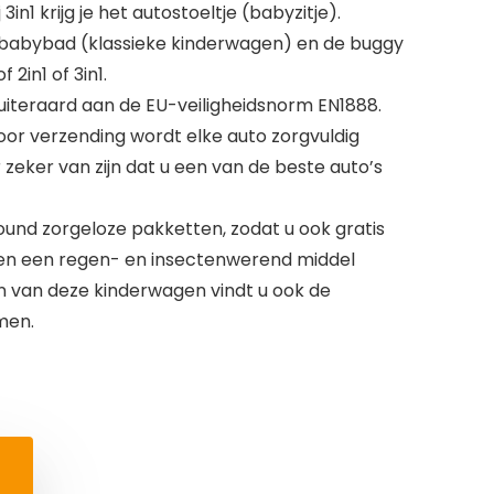
j 3in1 krijg je het autostoeltje (babyzitje).
t babybad (klassieke kinderwagen) en de buggy
 2in1 of 3in1.
iteraard aan de EU-veiligheidsnorm EN1888.
oor verzending wordt elke auto zorgvuldig
 zeker van zijn dat u een van de beste auto’s
ound zorgeloze pakketten, zodat u ook gratis
 en een regen- en insectenwerend middel
en van deze kinderwagen vindt u ook de
men.