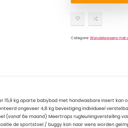
Categorie:
Wandelwagens met au
er 15,9 kg aparte babybad met handwasbare insert kan 
eerd ongeveer 4,8 kg bevestiging individueel verstel
toel (vanaf 6e maand) Meertraps rugleuningverstelling va
le positie de sportstoel / buggy kan naar wens worden ge