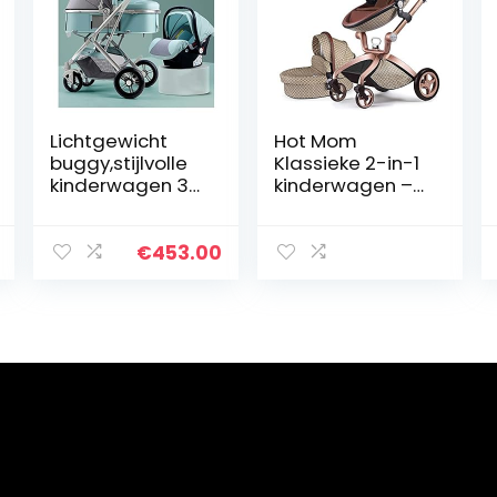
Lichtgewicht
Hot Mom
buggy,stijlvolle
Klassieke 2-in-1
kinderwagen 3
kinderwagen –
in 1 draagbare
combikinderwa
kinderwagen
gen reuzenset
wandelwagen
complete set,
€
453.00
opvouwbare
aluminium
luxe
frame/volledige
kinderwagen…
rubberen…