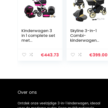
Kinderwagen 3
Skyline 3-in-1
in 1 complete set
Combi-
met
kinderwagen
autostoeltje
met aluminium
Isofix babybad
frame,
babydrager
babybedje,
€
443.73
€
399.00
Buggy Larmax
sportbuggy-
van ChillyKids
bevestiging en
black & pink
babyautostoeltj
3in1…
e (ISOFIX)
Over ons
Ontdek onze veelzijdige 3-in-1 kinderwagen, ideaal