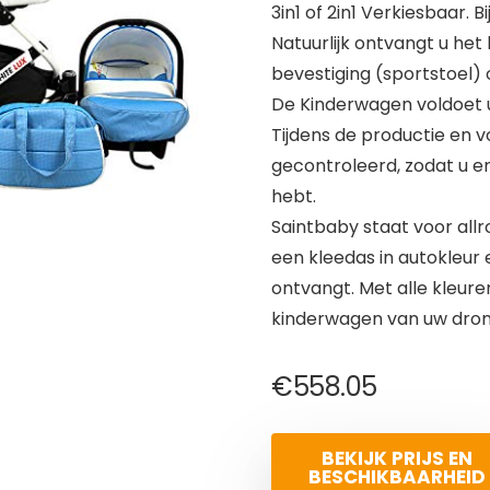
3in1 of 2in1 Verkiesbaar. Bi
Natuurlijk ontvangt u he
bevestiging (sportstoel) of
De Kinderwagen voldoet u
Tijdens de productie en v
gecontroleerd, zodat u er
hebt.
Saintbaby staat voor allr
een kleedas in autokleur
ontvangt. Met alle kleur
kinderwagen van uw dro
€
558.05
BEKIJK PRIJS EN
BESCHIKBAARHEID