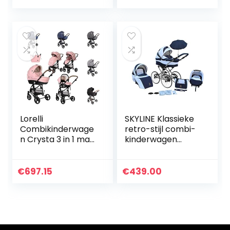
bevestiging en
buitenactiviteiten
babyautostoeltje
(ISOFIX)
Lorelli
SKYLINE Klassieke
Combikinderwage
retro-stijl combi-
n Crysta 3 in 1 max.
kinderwagen
22 kg autostoel
buggy 3-in-1
babykuip
reissysteem
sportstoel, kleur:
autostoel (Isofix)
€
697.15
€
439.00
roze
(marine/17 inch
hardrubberen…