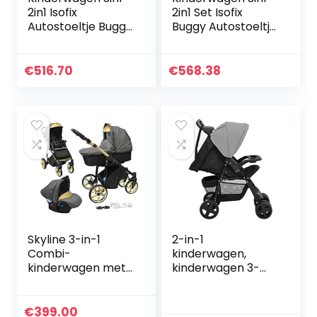
2in1 Isofix
2in1 Set Isofix
Autostoeltje Buggy
Buggy Autostoeltje
Wonderland by
Maximum by
SaintBaby Gold
SaintBaby Light
Braid 3in1 met
Pink 3in1 met
€
516.70
€
568.38
autostoeltje
autostoeltje
Skyline 3-in-1
2-in-1
Combi-
kinderwagen,
kinderwagen met
kinderwagen 3-
aluminium frame,
punts
babybedje,
veiligheidsharnas
sportbuggy-
met mand voor
€
399.00