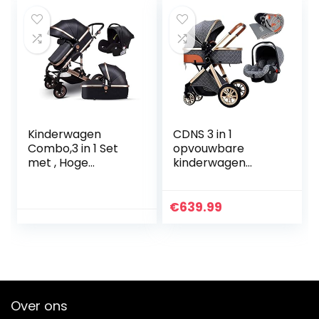
voor op reis
Kinderwagen
CDNS 3 in 1
Combo,3 in 1 Set
opvouwbare
met , Hoge
kinderwagen
Landschap Luxe
wagen,
Gouden
lichtgewicht
Kinderwagen Leer,
kinderwagen met
€
639.99
Kinderwagen voor
twee-weg
Pasgeboren en
implementatie,
Peuter…
schokabsorptie…
Over ons