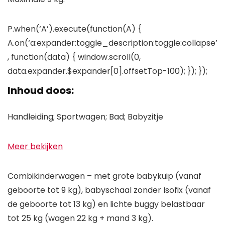
P.when(‘A’).execute(function(A) {
A.on(‘a:expander:toggle_description:toggle:collapse’
, function(data) { window.scroll(0,
data.expander.$expander[0].offsetTop-100); }); });
Inhoud doos:
Handleiding; Sportwagen; Bad; Babyzitje
Meer bekijken
Combikinderwagen – met grote babykuip (vanaf
geboorte tot 9 kg), babyschaal zonder Isofix (vanaf
de geboorte tot 13 kg) en lichte buggy belastbaar
tot 25 kg (wagen 22 kg + mand 3 kg).