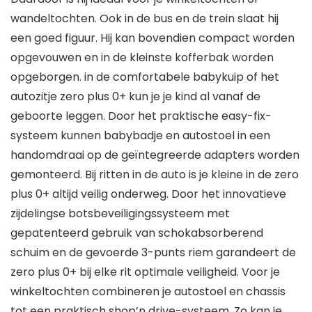
wandeltochten. Ook in de bus en de trein slaat hij
een goed figuur. Hij kan bovendien compact worden
opgevouwen en in de kleinste kofferbak worden
opgeborgen. in de comfortabele babykuip of het
autozitje zero plus 0+ kun je je kind al vanaf de
geboorte leggen. Door het praktische easy-fix-
systeem kunnen babybadje en autostoel in een
handomdraai op de geïntegreerde adapters worden
gemonteerd. Bij ritten in de auto is je kleine in de zero
plus 0+ altijd veilig onderweg. Door het innovatieve
zijdelingse botsbeveiligingssysteem met
gepatenteerd gebruik van schokabsorberend
schuim en de gevoerde 3-punts riem garandeert de
zero plus 0+ bij elke rit optimale veiligheid. Voor je
winkeltochten combineren je autostoel en chassis
tot een praktisch shop’n drive-systeem. Zo kan je