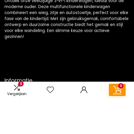
Ontdek onze veelzijdige 3-in-1 kinderwagen, ideaal voor de
moderne ouder. Deze multifunctionele kinderwagen
combineert een wieg, zitje en autostoeltje, perfect voor elke
fase van de kindertijd. Met zijn gebruiksgemak, comfortabele
ontwerp en duurzame constructie biedt het gemak en stijl
voor elke wandeling. Een slimme keuze voor actieve
gezinnen!
Informatie
0
0
Contact
Vergelijken
Klantenservice
Over ons
Onze webshops
Vacature