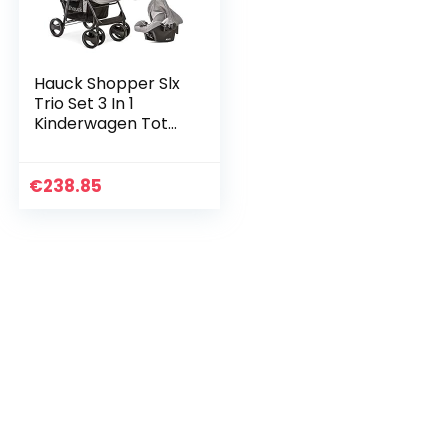
Hauck Shopper Slx
Trio Set 3 In 1
Kinderwagen Tot
25 Kg, Babyzitje,
Babykuip Met
Matras Vanaf De
€
238.85
Geboorte, Buggy
Met…