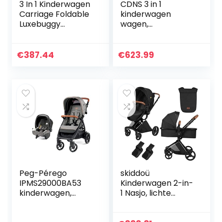
3 In 1 Kinderwagen
CDNS 3 in 1
Carriage Foldable
kinderwagen
Luxebuggy
wagen,
Wandelwagen
opvouwbare
Shock Absorption
kinderwagen
Springs High View
kinderwagen
€
387.44
€
623.99
Kinderwagens
schokabsorberen
Buggy Met…
de veren, hoge
weergave
kinderwagen…
Peg-Pérego
skiddoü
IPMS29000BA53
Kinderwagen 2-in-
kinderwagen,
1 Nasjo, lichte
uniseks
buggy en
babykuip, robuust