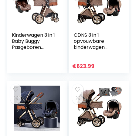
Kinderwagen 3 in 1
CDNS 3 in 1
Baby Buggy
opvouwbare
Pasgeboren
kinderwagen
Draagbare
wagen,
Reiswagen Royal
lichtgewicht
Luxe Hoge
kinderwagen met
€
623.99
Landschap
twee-weg
Opvouwbare Baby
implementatie,
Kinderwagen…
schokabsorptie…