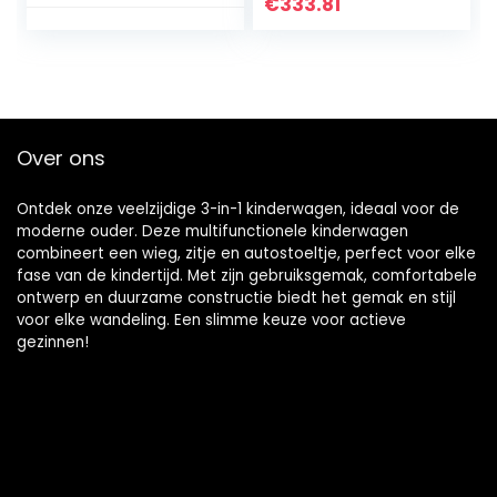
aluminium frame,
€
333.81
compact formaat,
blokapparaat
van…
Over ons
Ontdek onze veelzijdige 3-in-1 kinderwagen, ideaal voor de
moderne ouder. Deze multifunctionele kinderwagen
combineert een wieg, zitje en autostoeltje, perfect voor elke
fase van de kindertijd. Met zijn gebruiksgemak, comfortabele
ontwerp en duurzame constructie biedt het gemak en stijl
voor elke wandeling. Een slimme keuze voor actieve
gezinnen!