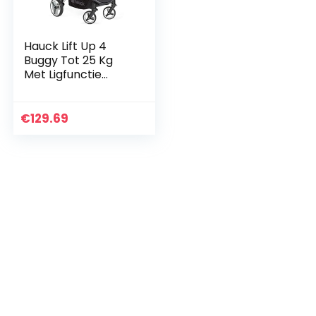
Hauck Lift Up 4
Buggy Tot 25 Kg
Met Ligfunctie
Vanaf De
Geboorte, Klein
Inklapbaar, In
€
129.69
Hoogte
Verstelbare
Telescopische…