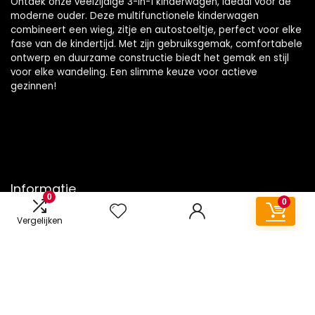
Ontdek onze veelzijdige 3-in-1 kinderwagen, ideaal voor de
moderne ouder. Deze multifunctionele kinderwagen
combineert een wieg, zitje en autostoeltje, perfect voor elke
fase van de kindertijd. Met zijn gebruiksgemak, comfortabele
ontwerp en duurzame constructie biedt het gemak en stijl
voor elke wandeling. Een slimme keuze voor actieve
gezinnen!
Informatie
0
0
Contact
Vergelijken
Klantenservice
Over ons
Onze webshops
Vacature