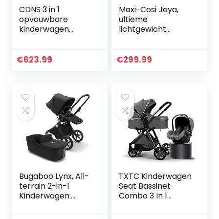
CDNS 3 in 1
Maxi-Cosi Jaya,
opvouwbare
ultieme
kinderwagen
lichtgewicht
wagen,
kinderwagen voor
lichtgewicht
in de stad,
kinderwagen met
automatisch
€
623.99
€
299.99
twee-weg
inklapbare,
implementatie,
compacte
schokabsorptie…
kinderwagen, 0…
Bugaboo Lynx, All-
TXTC Kinderwagen
terrain 2-in-1
Seat Bassinet
Kinderwagen:
Combo 3 In 1
Lichtgewicht
Kinderwagen Een
Buggy & Comfort
Hand Opvouwbare