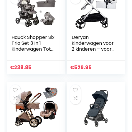
Hauck Shopper Slx
Deryan
Trio Set 3 In 1
Kinderwagen voor
Kinderwagen Tot
2 kinderen – voor
25 Kg, Babyzitje,
pasgeborenen,
Babykuip Met
peuters en
Matras Vanaf De
kinderen in de
€
238.85
€
529.95
Geboorte, Buggy
kleuterschool –
Met…
babykinderwagen
buggy…