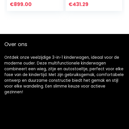
Reiswieg, in Één
Vervoer met
€
899.00
€
431.29
Stuk Inklapbaar,
Wandelwagen
Zwart…
Regenhoes…
Over ons
Ontdek onze veelzijdige 3-in-1 kinderwagen, ideaal voor de
moderne ouder. Deze multifunctionele kinderwagen
combineert een wieg, zitje en autostoeltje, perfect voor elke
fase van de kindertijd. Met zijn gebruiksgemak, comfortabele
ontwerp en duurzame constructie biedt het gemak en stijl
voor elke wandeling. Een slimme keuze voor actieve
gezinnen!