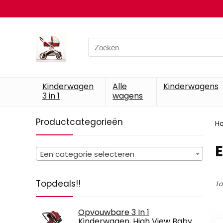
Search
for:
Kinderwagen
Alle
Kinderwagens
3 in 1
wagens
Productcategorieën
H
‎
Een categorie selecteren
Topdeals!!
To
Opvouwbare 3 In 1
Kinderwagen, High View Baby