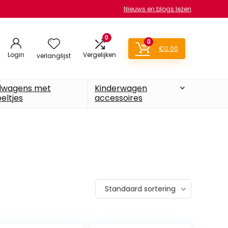
Nieuws en blogs lezen
0
0
€
0.00
Login
Vergelijken
verlanglijst
lwagens met
Kinderwagen
eltjes
accessoires
Standaard sortering