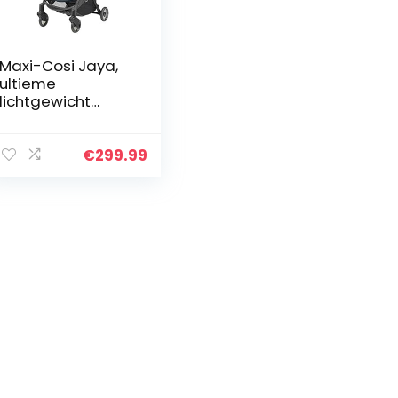
Gr
Maxi-Cosi Jaya,
ultieme
lichtgewicht
kinderwagen voor
in de stad,
automatisch
€
299.99
inklapbare,
compacte
kinderwagen, 0…