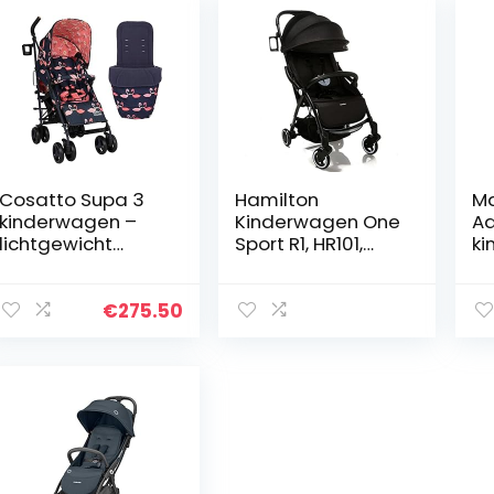
Cosatto Supa 3
Hamilton
Ma
kinderwagen –
Kinderwagen One
Ad
lichtgewicht
Sport R1, HR101,
ki
kinderwagen
Zwart, 110 x 60 x
co
vanaf de
30 cm
in
geboorte tot 25
c
€
275.50
kg – eenvoudig,
ki
compact,
b
parapluvouw…
an
zi
br
de
ca
kg