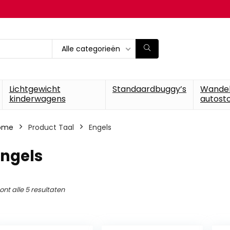
Alle categorieën
Lichtgewicht
Standaardbuggy’s
Wande
kinderwagens
autosto
ome
Product Taal
‎Engels
Engels
ont alle 5 resultaten