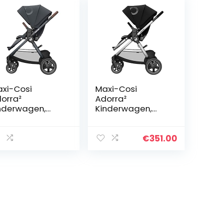
xi-Cosi
Maxi-Cosi
orra²
Adorra²
nderwagen,
Kinderwagen,
mfortabele,
Wandelwagen
klapbare
Baby,
ombi-
Kinderwagen 3 in
€
351.00
nderwagen met
1, Gescikt vanaf
oodschappenm
de Geboorte tot 4
d en meerdere
jaar, 0-22 kg…
tposities,
uikbaar vanaf
 geboorte tot
. 4 jaar (0-22
), Essential