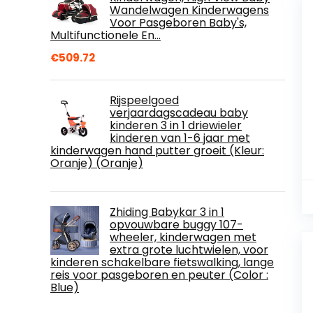
Wandelwagen Kinderwagens
Voor Pasgeboren Baby's,
Multifunctionele En…
€
509.72
Rijspeelgoed
verjaardagscadeau baby
kinderen 3 in 1 driewieler
kinderen van 1-6 jaar met
kinderwagen hand putter groeit (Kleur:
Oranje) (Oranje)
Zhiding Babykar 3 in 1
opvouwbare buggy 107-
wheeler, kinderwagen met
extra grote luchtwielen, voor
kinderen schakelbare fietswalking, lange
reis voor pasgeboren en peuter (Color :
Blue)