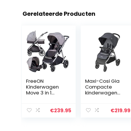
Gerelateerde Producten
FreeON
Maxi-Cosi Gia
Kinderwagen
Compacte
Move 3 in 1
kinderwagen
Lichtgrijs (incl.
met
autostoel)
comfortabele
zitting, all-
€
239.95
€
219.99
terrain
kinderwagen
vanaf de