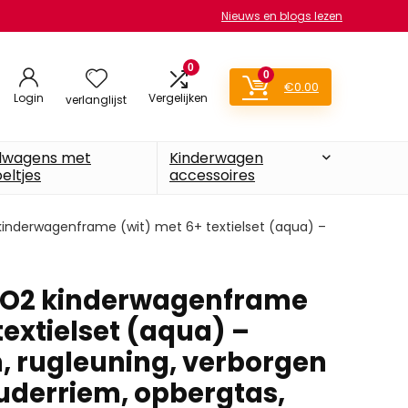
Nieuws en blogs lezen
0
0
€
0.00
Login
Vergelijken
verlanglijst
lwagens met
Kinderwagen
eltjes
accessoires
inderwagenframe (wit) met 6+ textielset (aqua) –
O2 kinderwagenframe
textielset (aqua) –
m, rugleuning, verborgen
uderriem, opbergtas,