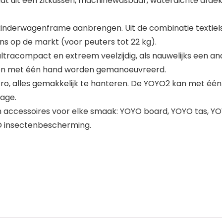
aat uit een zitkussen, machinewasbaar, waterdichte afdek
2 kinderwagenframe aanbrengen. Uit de combinatie texti
ns op de markt (voor peuters tot 22 kg).
 ultracompact en extreem veelzijdig, als nauwelijks een an
en met één hand worden gemanoeuvreerd.
ro, alles gemakkelijk te hanteren. De YOYO2 kan met één h
gage.
en accessoires voor elke smaak: YOYO board, YOYO tas,
O insectenbescherming.