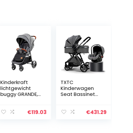
Kinderkraft
TXTC
lichtgewicht
Kinderwagen
buggy GRANDE,
Seat Bassinet
stijlvolle
Combo 3 In 1
kinderwagen,
Kinderwagen
wandelwagen,
Een Hand
€
119.03
€
431.29
inklapbaar, met
Opvouwbare
ligstandote
Vervoer met
verstelbare…
Wandelwagen