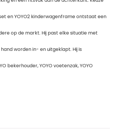
king en een ritsvak aan de achterkant. Keuze
elset en YOYO2 kinderwagenframe ontstaat een
dere op de markt. Hij past elke situatie met
and worden in- en uitgeklapt. Hij is
 YOYO bekerhouder, YOYO voetenzak, YOYO