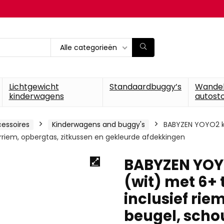
Alle categorieën
Lichtgewicht
Standaardbuggy’s
Wande
kinderwagens
autosto
essoires
Kinderwagens and buggy's
BABYZEN YOYO2 k
erriem, opbergtas, zitkussen en gekleurde afdekkingen
BABYZEN YOY
(wit) met 6+ 
inclusief rie
beugel, scho