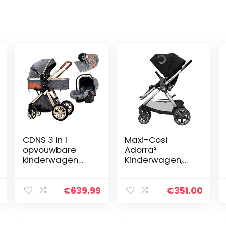
CDNS 3 in 1
Maxi-Cosi
opvouwbare
Adorra²
kinderwagen
Kinderwagen,
wagen,
Wandelwagen
lichtgewicht
Baby,
kinderwagen
Kinderwagen 3
€
639.99
€
351.00
met twee-weg
in 1, Gescikt
implementatie,
vanaf de
schokabsorptie…
Geboorte tot 4