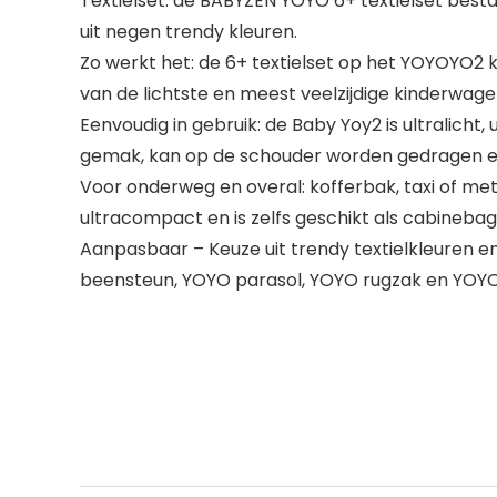
Textielset: de BABYZEN YOYO 6+ textielset best
uit negen trendy kleuren.
Zo werkt het: de 6+ textielset op het YOYOYO
van de lichtste en meest veelzijdige kinderwage
Eenvoudig in gebruik: de Baby Yoy2 is ultralicht,
gemak, kan op de schouder worden gedragen 
Voor onderweg en overal: kofferbak, taxi of met
ultracompact en is zelfs geschikt als cabineba
Aanpasbaar – Keuze uit trendy textielkleuren 
beensteun, YOYO parasol, YOYO rugzak en YOY