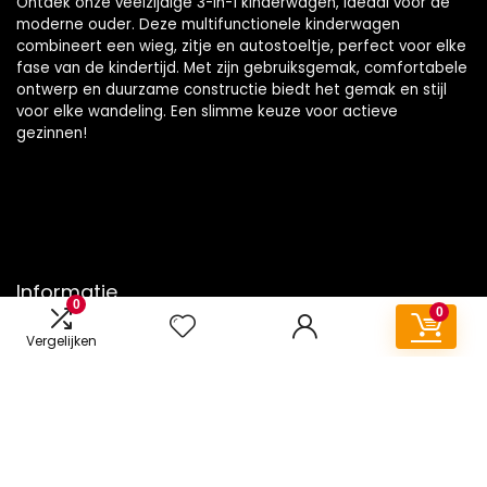
Ontdek onze veelzijdige 3-in-1 kinderwagen, ideaal voor de
moderne ouder. Deze multifunctionele kinderwagen
combineert een wieg, zitje en autostoeltje, perfect voor elke
fase van de kindertijd. Met zijn gebruiksgemak, comfortabele
ontwerp en duurzame constructie biedt het gemak en stijl
voor elke wandeling. Een slimme keuze voor actieve
gezinnen!
Informatie
0
0
Contact
Vergelijken
Klantenservice
Over ons
Onze webshops
Vacature