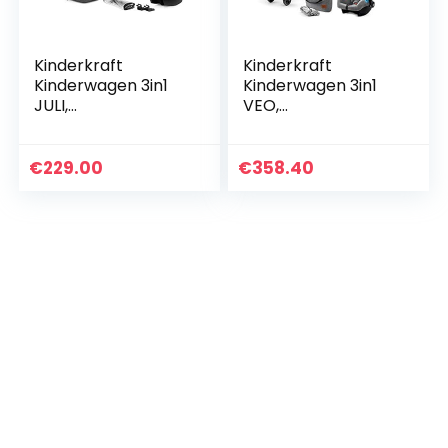
Kinderkraft
Kinderkraft
Kinderwagen 3in1
Kinderwagen 3in1
JULI,
VEO,
Combikinderwagen
Combikinderwagen
, Kinderwagenset,
, Kinderwagenset,
Reissysteem, met
Reissysteem, met
€
229.00
€
358.40
Autostoeltje,
Autostoeltje,
Inklaapbar…
Telescopische…