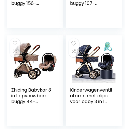
buggy 156-
buggy 107-
wheeler,
wheeler,
kinderwagen met
kinderwagen met
extra grote
extra grote
luchtwielen, voor
luchtwielen, voor
kinderen
kinderen
schakelbare
schakelbare
fietswalking, lange
fietswalking, lange
reis voor
reis voor
pasgeboren en
pasgeboren en
peuter (Color :
peuter (Color :
Black)
Blue)
Zhiding Babykar 3
Kinderwagenventil
in 1 opvouwbare
atoren met clips
buggy 44-
voor baby 3 in 1
wheeler,
kinderwagenreissy
kinderwagen met
steem,
extra grote
kinderwagen voor
luchtwielen, voor
baby’s en