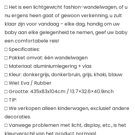
□ Het is een lichtgewicht fashion-wandelwagen, of u
nu ergens heen gaat of gewoon verkenning, u zult
klaar zijn voor vandaag – elke dag, handig om uw
baby aan elke gelegenheid te nemen, geef uw baby
een comfortabele reis!
□ Specificaties:
□ Pakket omvat: één wandelwagen
□ Materiaal: aluminiumlegering + vlas
□ Kleur: donkergrijs, donkerbruin, grijs, khaki, blauw
□ Wiel: Eva / Rubber
□ Grootte: 435x83x104cm / 13.7×32.6×40.9inch
□ TIP:
□ We verkopen alleen kinderwagen, exclusief andere
decoraties.
□ Vanwege problemen met licht, display, etc., is het
kleurverschil van het product normaal.