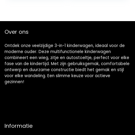
kinderen
peuters…
schakelbare
fietswalking, lange
reis voor
pasgeboren en
Over ons
peuter (Color :
Khaki)
Ontdek onze veelzijdige 3-in-1 kinderwagen, ideaal voor de
moderne ouder. Deze multifunctionele kinderwagen
combineert een wieg, zitje en autostoeltje, perfect voor elke
fase van de kindertijd. Met zijn gebruiksgemak, comfortabele
ontwerp en duurzame constructie biedt het gemak en stijl
voor elke wandeling. Een slimme keuze voor actieve
gezinnen!
Informatie