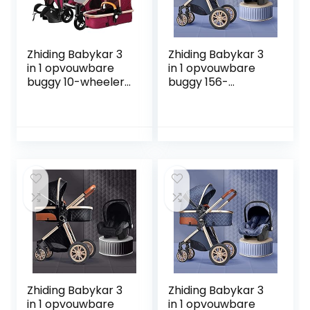
Zhiding Babykar 3
Zhiding Babykar 3
in 1 opvouwbare
in 1 opvouwbare
buggy 10-wheeler,
buggy 156-
kinderwagen met
wheeler,
extra grote
kinderwagen met
luchtwielen, voor
extra grote
kinderen
luchtwielen, voor
schakelbare
kinderen
fietsendalking,
schakelbare
lange reis voor
fietswalking, lange
pasgeboren en
reis voor
peuter (Color : C)
pasgeboren en
peuter (Color :
Blue)
Zhiding Babykar 3
Zhiding Babykar 3
in 1 opvouwbare
in 1 opvouwbare