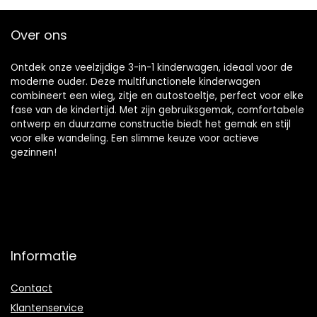
pasgeboren en
en peuter (Color :
peuter (Color :
Blue, Size : Gold
Over ons
Khaki)
tube)
Ontdek onze veelzijdige 3-in-1 kinderwagen, ideaal voor de
moderne ouder. Deze multifunctionele kinderwagen
combineert een wieg, zitje en autostoeltje, perfect voor elke
fase van de kindertijd. Met zijn gebruiksgemak, comfortabele
ontwerp en duurzame constructie biedt het gemak en stijl
voor elke wandeling. Een slimme keuze voor actieve
gezinnen!
Informatie
Contact
Klantenservice