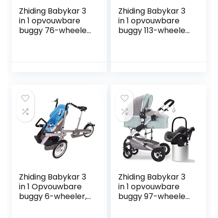
Zhiding Babykar 3
Zhiding Babykar 3
in 1 opvouwbare
in 1 opvouwbare
buggy 76-wheeler,
buggy 113-wheeler,
kinderwagen met
kinderwagen met
extra grote
extra grote
luchtwielen, voor
luchtwielen, voor
kinderen
kinderen
schakelbare
schakelbare
fietsen, lange reis
fietswalking, lange
voor pasgeboren
reis voor
en peuter (Color :
pasgeboren en
Dark Brown)
peuter
Zhiding Babykar 3
Zhiding Babykar 3
in 1 Opvouwbare
in 1 opvouwbare
buggy 6-wheeler,
buggy 97-wheeler,
kinderwagen met
kinderwagen met
extra grote
extra grote