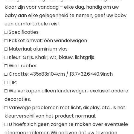
klaar zijn voor vandaag – elke dag, handig om uw
baby aan elke gelegenheid te nemen, geef uw baby
een comfortabele reis!
□ Specificaties:
□ Pakket omvat: één wandelwagen
□ Materiaal: aluminium vlas
□ Kleur: Grijs, Khaki, wit, blauw, lichtgrijs
□ Wiel: rubber
□ Grootte: 435x83x104cm / 13.7×32.6×40.9inch
□ TIP:
□ We verkopen alleen kinderwagen, exclusief andere
decoraties.
□ Vanwege problemen met licht, display, etc., is het
kleurverschil van het product normaal.
□ U hoeft zich geen zorgen te maken over eventuele
afnameproblemen.Wij geloven dat uw tevreden