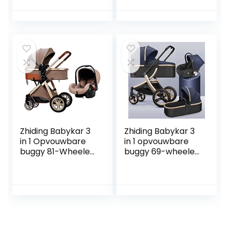
luchtwielen, voor
luchtwielen, voor
kinderen
kinderen
schakelbare
schakelbare
fietswalking, lange
fietswalking, lange
reis voor
reis voor
pasgeboren en
pasgeboren en
peuter (Color :
peuter (Color :
Blue)
Green)
Zhiding Babykar 3
Zhiding Babykar 3
in 1 Opvouwbare
in 1 opvouwbare
buggy 81-Wheeler,
buggy 69-wheeler,
kinderwagen met
kinderwagen met
extra grote
extra grote
luchtwielen, voor
luchtwielen, voor
kinderen
kinderen
schakelbare
schakelbare
fietsendalking,
fietsen, lange reis
lange reis voor
voor pasgeboren