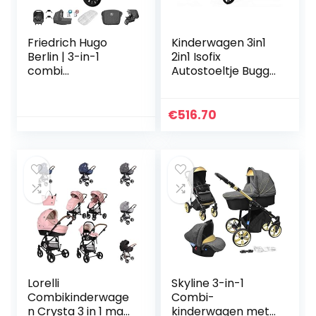
Friedrich Hugo
Kinderwagen 3in1
Berlin | 3-in-1
2in1 Isofix
combi
Autostoeltje Buggy
kinderwagen
Wonderland by
complete set |
SaintBaby Gold
luchtbanden |
Braid 3in1 met
€
516.70
kleur: donkergrijs
autostoeltje
en grijs nacht
Lorelli
Skyline 3-in-1
Combikinderwage
Combi-
n Crysta 3 in 1 max.
kinderwagen met