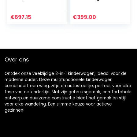
22 kg autostoel
aluminium frame,
babykuip
babybedje,
sportstoel, kleur:
sportbuggy-
€
697.15
€
399.00
roze
bevestiging en
babyautostoeltje
(ISOFIX)
Over ons
Ontdek onze veelzijdige 3-in-1 kinderwagen, ideaal voor de
moderne ouder. Deze multifunctionele kinderwagen
combineert een wieg, zitje en autostoeltje, perfect voor elke
fase van de kindertijd. Met zijn gebruiksgemak, comfortabele
ontwerp en duurzame constructie biedt het gemak en stijl
voor elke wandeling. Een slimme keuze voor actieve
gezinnen!