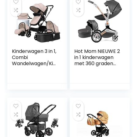
Kinderwagen 3 in 1,
Hot Mom NIEUWE 2
Combi
in 1 kinderwagen
Wandelwagen/Kin
met 360 graden
derwagen/0 tot 36
rotatiefunctie,
Maanden
speciaal
Baby/Tas/Mesh
wielontwerp
(kaki)
geschikt voor
gebruik met
meerdere…