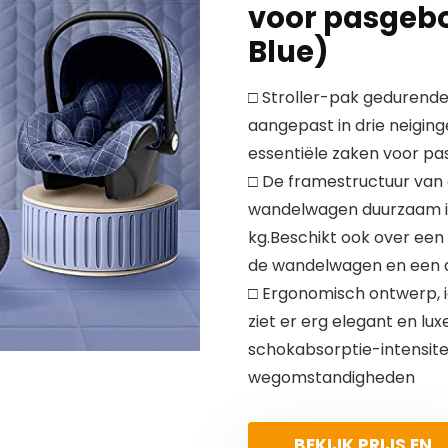
voor pasgebo
Blue)
□ Stroller-pak gedurende
aangepast in drie neiginge
essentiële zaken voor p
□ De framestructuur van 
wandelwagen duurzaam i
kg.Beschikt ook over ee
de wandelwagen en een d
□ Ergonomisch ontwerp, id
ziet er erg elegant en lu
schokabsorptie-intensite
wegomstandigheden
BEKIJK PRIJS EN