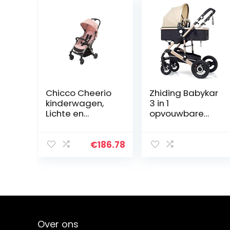
Chicco Cheerio
Zhiding Babykar
kinderwagen,
3 in 1
Lichte en
opvouwbare
compacte
buggy 67-
buggy van 0
wheeler,
maanden – 15
kinderwagen
€
186.78
kg, Opvouwbaar
met extra grote
en verstelbaar
luchtwielen, voor
met
kinderen
slaapstand…
schakelbare
fietswalking,
lange reis voor
pasgeboren en
Over ons
peuter (Color : F)