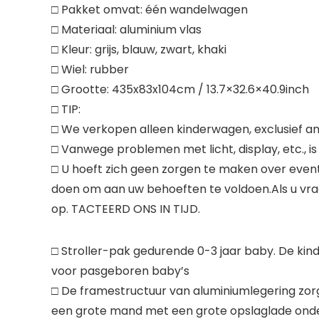
□ Pakket omvat: één wandelwagen
□ Materiaal: aluminium vlas
□ Kleur: grijs, blauw, zwart, khaki
□ Wiel: rubber
□ Grootte: 435x83x104cm / 13.7×32.6×40.9inch
□ TIP:
□ We verkopen alleen kinderwagen, exclusief an
□ Vanwege problemen met licht, display, etc., i
□ U hoeft zich geen zorgen te maken over even
doen om aan uw behoeften te voldoen.Als u vra
op. TACTEERD ONS IN TIJD.
□ Stroller-pak gedurende 0-3 jaar baby. De kind
voor pasgeboren baby’s
□ De framestructuur van aluminiumlegering zo
een grote mand met een grote opslaglade ond