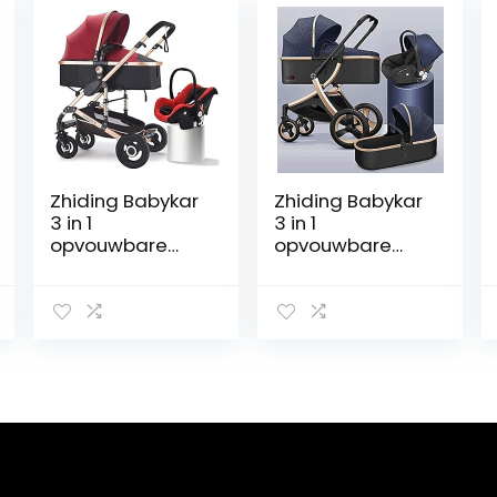
Zhiding Babykar
Zhiding Babykar
3 in 1
3 in 1
opvouwbare
opvouwbare
buggy 97-
buggy 69-
wheeler,
wheeler,
kinderwagen
kinderwagen
met extra grote
met extra grote
luchtwielen, voor
luchtwielen, voor
kinderen
kinderen
schakelbare
schakelbare
fietswalking,
fietsen, lange
lange reis voor
reis voor
pasgeboren en
pasgeboren en
peuter (Color :
peuter (Color :