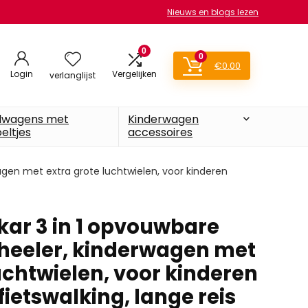
Nieuws en blogs lezen
0
0
€
0.00
Login
Vergelijken
verlanglijst
lwagens met
Kinderwagen
eltjes
accessoires
gen met extra grote luchtwielen, voor kinderen
kar 3 in 1 opvouwbare
heeler, kinderwagen met
uchtwielen, voor kinderen
ietswalking, lange reis