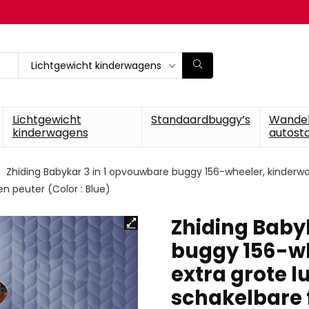
Lichtgewicht kinderwagens
Lichtgewicht
Standaardbuggy’s
Wande
kinderwagens
autosto
Zhiding Babykar 3 in 1 opvouwbare buggy 156-wheeler, kinderwa
n peuter (Color : Blue)
Zhiding Baby
buggy 156-w
extra grote l
schakelbare f