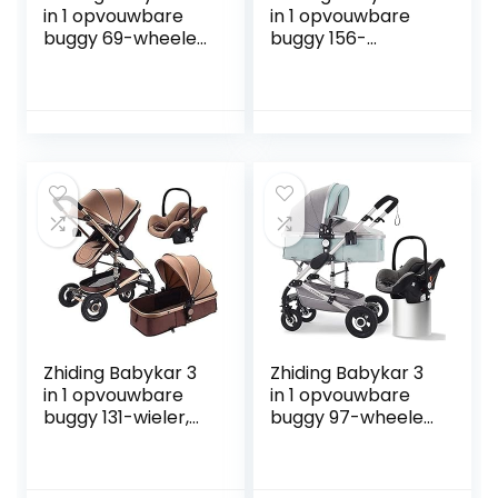
in 1 opvouwbare
in 1 opvouwbare
buggy 69-wheeler,
buggy 156-
kinderwagen met
wheeler,
extra grote
kinderwagen met
luchtwielen, voor
extra grote
kinderen
luchtwielen, voor
schakelbare
kinderen
fietsen, lange reis
schakelbare
voor pasgeboren
fietswalking, lange
en peuter (Color :
reis voor
Blue, Size : Gold
pasgeboren en
tube)
peuter (Color :
Black)
Zhiding Babykar 3
Zhiding Babykar 3
in 1 opvouwbare
in 1 opvouwbare
buggy 131-wieler,
buggy 97-wheeler,
kinderwagen met
kinderwagen met
extra grote
extra grote
luchtwielen, voor
luchtwielen, voor