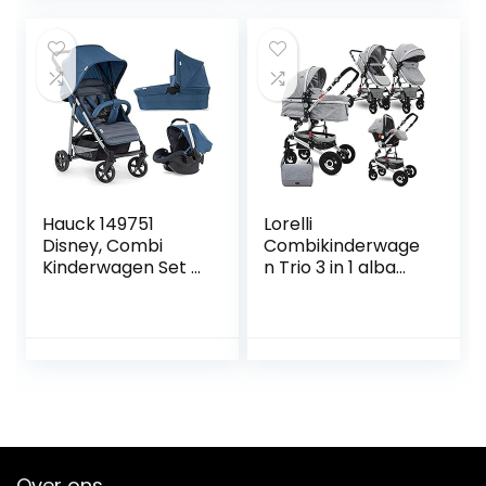
kinderwagen…
wagen, buggy,
lichte…
Hauck 149751
Lorelli
Disney, Combi
Combikinderwage
Kinderwagen Set 3
n Trio 3 in 1 alba
In 1, Rapid 4X Plus
set grijs
Trio Set, Incl.
Babyschaal,
Kinderautostoel
Groep 0…
Over ons