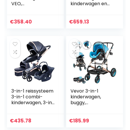
VEO,
kinderwagen en
Combikinderwage
babyautostoeltje
n, Kinderwagenset,
2-in-1 bundel –
Reissysteem, met
vanaf de geboorte
€
358.40
€
659.13
Autostoeltje,
tot 18 kg,
Telescopische…
lichtgewicht…
3-in-1 reissysteem
Vevor 3-in-1
3-in-1 combi-
kinderwagen,
kinderwagen, 3-in-
buggy,
1 hooglandschap,
kinderwagen,
kinderwagen,
buggy, 85 x 37 x 64
opvouwbare
cm, met
€
435.78
€
185.99
standaard
multifunctionele