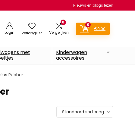
Nieuws en blogs lezen
0
0
€
0.00
Login
Vergelijken
verlanglijst
lwagens met
Kinderwagen
eltjes
accessoires
 plus Rubber
ber
Standaard sortering