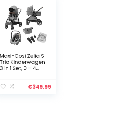
Maxi-Cosi Zelia S
Trio Kinderwagen
3 in 1 Set, 0 – 4
Jaar, Tot 22 kg,
Inklapbaar,
Compact en
€
349.99
Verstelbare
Wandelwagen…