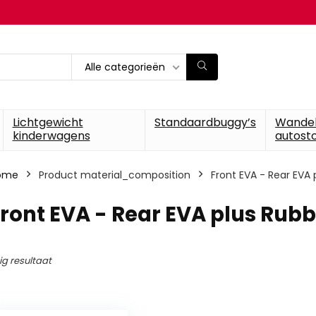
Alle categorieën
Lichtgewicht
Standaardbuggy’s
Wande
kinderwagens
autosto
ome
Product material_composition
‎Front EVA - Rear EVA
Front EVA - Rear EVA plus Rub
ig resultaat