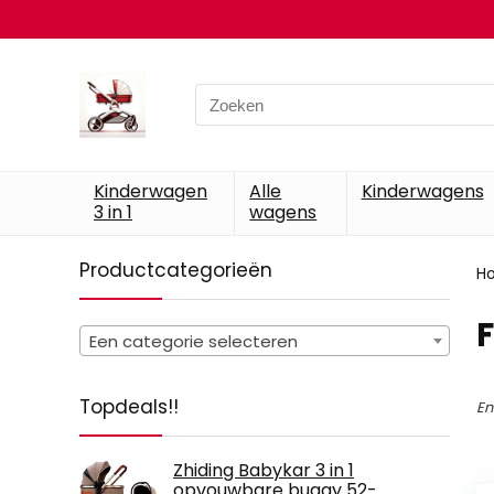
Search
for:
Kinderwagen
Alle
Kinderwagens
3 in 1
wagens
Productcategorieën
H
‎
Een categorie selecteren
Topdeals!!
En
Zhiding Babykar 3 in 1
opvouwbare buggy 52-