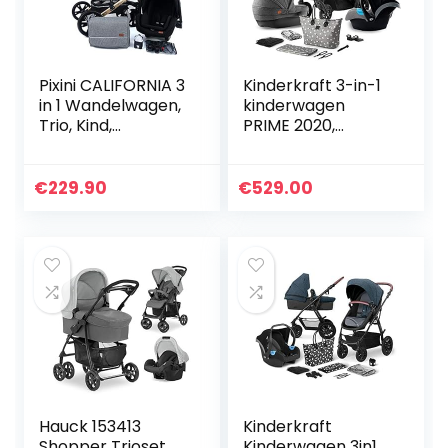
Pixini CALIFORNIA 3
Kinderkraft 3-in-1
in 1 Wandelwagen,
kinderwagen
Trio, Kind,
PRIME 2020,
Autostoel,
reissysteem,
Accessoires
elegante
(Goud/Grijs)
kinderwagen,
€
229.90
€
529.00
buggy, inklapbaar,
met groep 0
autostoel…
Hauck 153413
Kinderkraft
Shopper Trioset
Kinderwagen 3in1