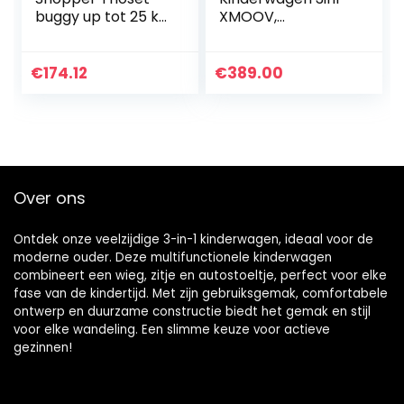
buggy up tot 25 kg
XMOOV,
+ Groep 0
Combikinderwage
autostoeltje +
n, Kinderwagenset,
reiswieg, matras
Reissysteem, met
€
174.12
€
389.00
vanaf geboorte,
Autostoeltje,
buggy met…
Accessoires…
Over ons
Ontdek onze veelzijdige 3-in-1 kinderwagen, ideaal voor de
moderne ouder. Deze multifunctionele kinderwagen
combineert een wieg, zitje en autostoeltje, perfect voor elke
fase van de kindertijd. Met zijn gebruiksgemak, comfortabele
ontwerp en duurzame constructie biedt het gemak en stijl
voor elke wandeling. Een slimme keuze voor actieve
gezinnen!