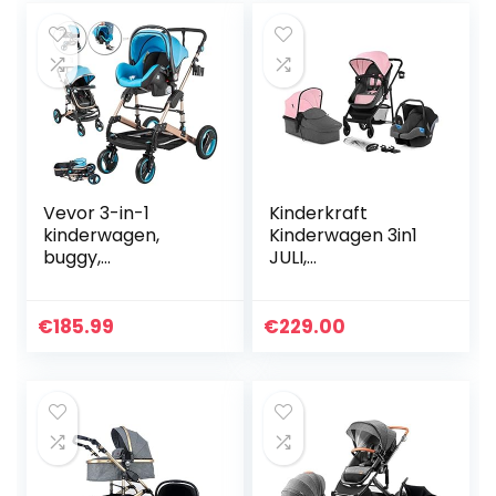
Vevor 3-in-1
Kinderkraft
kinderwagen,
Kinderwagen 3in1
buggy,
JULI,
kinderwagen,
Combikinderwage
buggy, 85 x 37 x 64
n, Kinderwagenset,
cm, met
Reissysteem, met
€
185.99
€
229.00
multifunctionele
Autostoeltje,
wagen, buggy,
Inklaapbar…
lichte…