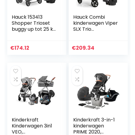
Hauck 153413
Hauck Combi
Shopper Trioset
kinderwagen Viper
buggy up tot 25 kg
SLX Trio
+ Groep 0
Set/babykuip incl.
autostoeltje +
matras/autostoel/
reiswieg, matras
snel
€
174.12
€
209.34
vanaf geboorte,
opvouwbaar/in
buggy met…
hoogte
verstelbaar…
Kinderkraft
Kinderkraft 3-in-1
Kinderwagen 3in1
kinderwagen
VEO,
PRIME 2020,