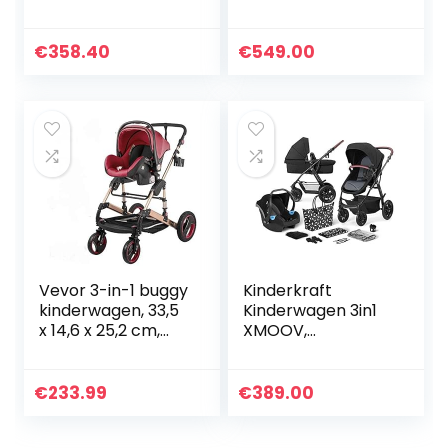
Combikinderwage
reissysteem,
n, Kinderwagenset,
elegante
Reissysteem, met
kinderwagen,
€
358.40
€
549.00
Autostoeltje,
buggy, inklapbaar,
Telescopische…
met groep 0
autostoel…
Vevor 3-in-1 buggy
Kinderkraft
kinderwagen, 33,5
Kinderwagen 3in1
x 14,6 x 25,2 cm,
XMOOV,
kinderwagen,
Combikinderwage
babywagen,
n, Kinderwagenset,
buggy, licht,
Reissysteem, met
€
233.99
€
389.00
inklapbaar,
Autostoeltje,
eenvoudig met…
Accessoires…