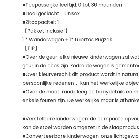
■Toepasselijke leeftijd: 0 tot 36 maanden
■Doel geslacht：Unisex
■Zitcapaciteit:1
【Pakket inclusief】
1 * Wandelwagen + 1* Luiertas Rugzak
【TIP】
■Over de geur: elke nieuwe kinderwagen zal wat r
geur in de doos zijn. Zodra de wagen is gemonte
■Over kleurverschil: dit product wordt in na
persoonlijke redenen， kan het werkelijke object 
■Over de maat: raadpleeg de babydetails en m
enkele fouten zijn. De werkelijke maat is afhanke
■Verstelbare kinderwagen: de compacte opvou
kan de stoel worden omgezet in de slaapmodus 
■Converteerbare kinderwagen: onze lichtgewich