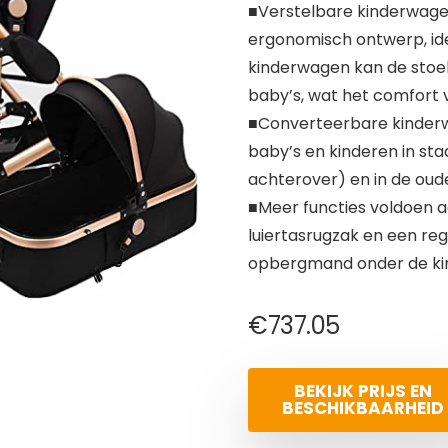
■Verstelbare kinderwag
ergonomisch ontwerp, ide
kinderwagen kan de stoe
baby’s, wat het comfort 
■Converteerbare kinderw
baby’s en kinderen in st
achterover) en in de oud
■Meer functies voldoen a
luiertasrugzak en een re
opbergmand onder de ki
€
737.05
BEKIJK PRIJS EN
BESCHIKBAARHEID