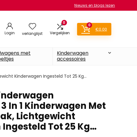
Nieuws en blogs lezen
0
0
€
0.00
Login
Vergelijken
verlanglijst
lwagens met
Kinderwagen
eltjes
accessoires
ewicht Kinderwagen Ingesteld Tot 25 Kg…
inderwagen
 3 In 1 Kinderwagen Met
ak, Lichtgewicht
Ingesteld Tot 25 Kg…