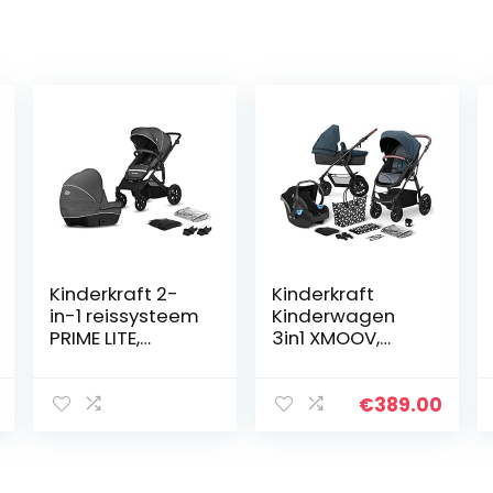
Kinderkraft 2-
Kinderkraft
in-1 reissysteem
Kinderwagen
PRIME LITE,
3in1 XMOOV,
kinderwagen,
Combikinderwa
buggy,
gen,
wandelwagen,
Kinderwagenset
€
389.00
inklapbaar,
, Reissysteem,
liggende positie,
met
accessoires…
Autostoeltje,
Accessoires…