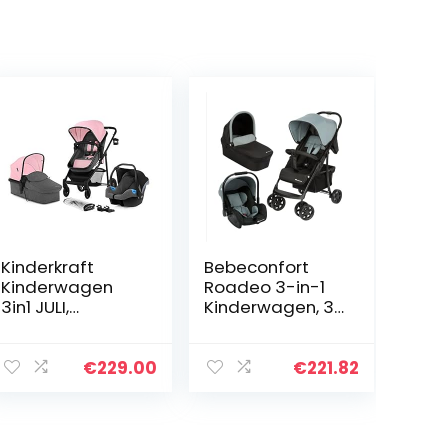
Kinderkraft
Bebeconfort
Kinderwagen
Roadeo 3-in-1
3in1 JULI,
Kinderwagen, 3-
Combikinderwa
in-1, 0 maanden
gen,
tot 4 jaar, 0-22
Kinderwagenset
kg, Shadow
€
229.00
€
221.82
, Reissysteem,
Block
met
Autostoeltje,
Inklaapbar…