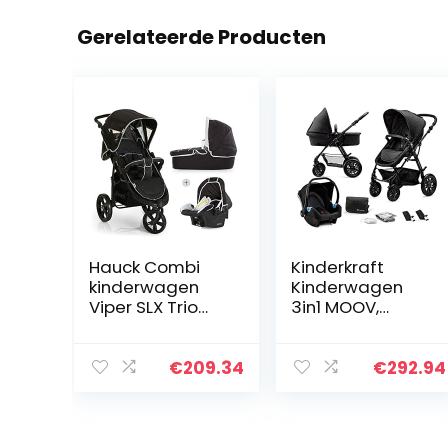
Gerelateerde Producten
Hauck Combi
Kinderkraft
kinderwagen
Kinderwagen
Viper SLX Trio
3in1 MOOV,
Set/babykuip
Combikinderwa
incl.
gen,
matras/autosto
Kinderwagenset
€
209.34
€
292.94
el/snel
, Reissysteem,
opvouwbaar/in
met
hoogte
Autostoeltje,
verstelbaar…
Accessoires…