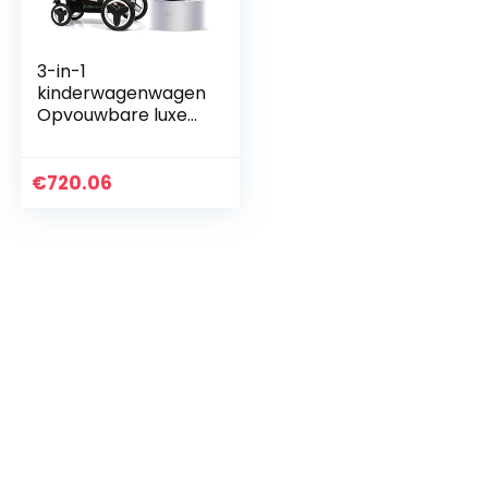
3-in-1
kinderwagenwagen
Opvouwbare luxe
kinderwagen
wandelwagen
Schokabsorberend
€
720.06
e veren High View
kinderwagen…