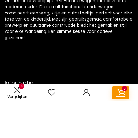
Ontdek onze veelzijdige 3-in-1 kinderwagen, ideaal voor de
moderne ouder. Deze multifunctionele kinderwagen
combineert een wieg, zitje en autostoeltje, perfect voor elke
fase van de kindertijd. Met zijn gebruiksgemak, comfortabele
ontwerp en duurzame constructie biedt het gemak en stijl
voor elke wandeling. Een slimme keuze voor actieve
gezinnen!
Informatie
0
0
Contact
Vergelijken
Klantenservice
Over ons
Onze webshops
Vacature