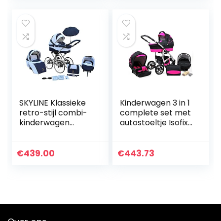
en grijs nacht
Accessoires…
SKYLINE Klassieke
Kinderwagen 3 in 1
retro-stijl combi-
complete set met
kinderwagen
autostoeltje Isofix
buggy 3-in-1
babybad
reissysteem
babydrager Buggy
autostoel (Isofix)
Larmax van
€
439.00
€
443.73
(marine/17 inch
ChillyKids black &
hardrubberen…
pink 3in1…