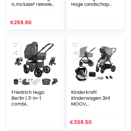
n, inclusief reiswieg
Hoge Landschap
& buggy &
Kinderwagen
autozitje, luiertas,
Liggende
bekerhouder,
Kinderwagen
€
259.90
regenbeschermin
Opvouwbare
g…
Kinderwagen
Babywieg
Pasgeboren
Kinderwagen
(Zwart Goud)
Friedrich Hugo
Kinderkraft
Berlin | 3-in-1
Kinderwagen 3in1
combi
MOOV,
kinderwagen
Combikinderwage
complete set |
n, Kinderwagenset,
luchtbanden |
Reissysteem, met
€
308.50
kleur: donkergrijs
Autostoeltje,