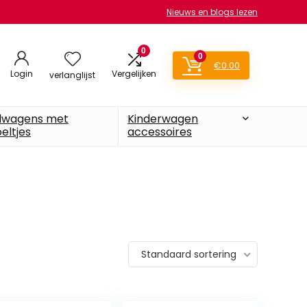
Nieuws en blogs lezen
0
0
€
0.00
Login
Vergelijken
verlanglijst
lwagens met
Kinderwagen
eltjes
accessoires
Standaard sortering