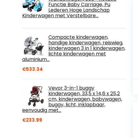
Functie Baby Carriage, Pu
Lederen Hoge Landschap
Kinderwagen met Verstelbare…
Compacte kinderwagen,
handige kinderwagen, reiswieg,
kinderwagen 3 in 1 kinderwagen,
lichte kinderwagen met
aluminium…
€
533.34
Vevor 3-in-1 buggy
kinderwagen, 33,5 x 14,6 x 25,2
cm, kinderwagen, babywagen,
buggy, licht, inklapbaar,
eenvoudig met…
€
233.99