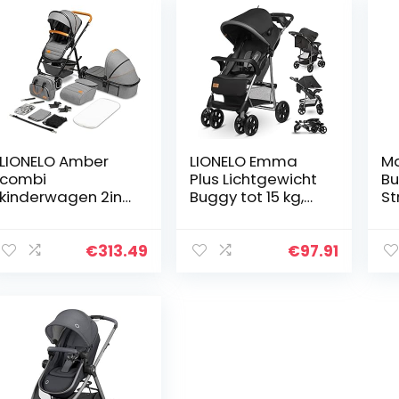
LIONELO Amber
LIONELO Emma
Ma
combi
Plus Lichtgewicht
Bu
kinderwagen 2in1
Buggy tot 15 kg,
St
tot 22kg,
Kinderwagen van
montage
ca. 6 maanden
voorwaarts of
tot ca. 3 jaar,
€
313.49
€
97.91
achterwaarts,
Wandelwagen
ligpositie, 5-punts
met 5-punts…
gordel PU-
wielen…