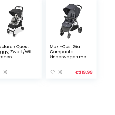
claren Quest
Maxi-Cosi Gia
ggy, Zwart/Wit
Compacte
repen
kinderwagen met
comfortabele
zitting, all-terrain
kinderwagen
€
219.99
vanaf de
geboorte,
Essential…