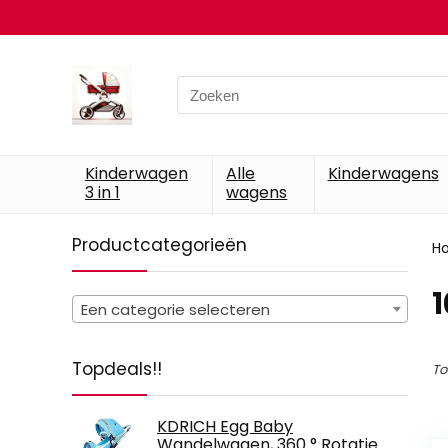
Search
for:
Kinderwagen
Alle
Kinderwagens
3 in 1
wagens
Productcategorieën
H
‎
Een categorie selecteren
Topdeals!!
To
KDRICH Egg Baby
Wandelwagen, 360 ° Rotatie