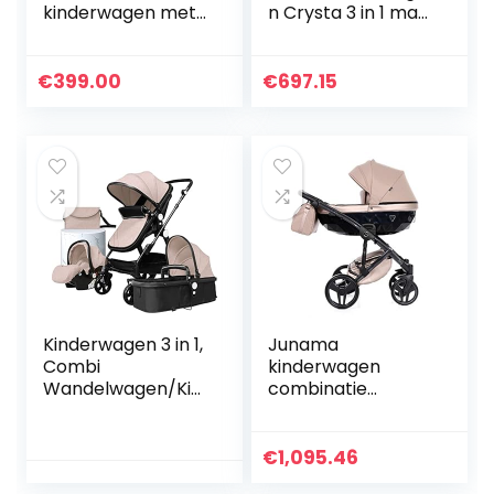
kinderwagen met
n Crysta 3 in 1 max.
aluminium frame,
22 kg autostoel
babybedje,
babykuip
sportbuggy-
sportstoel, kleur:
€
399.00
€
697.15
bevestiging en
roze
babyautostoeltje
(ISOFIX)
Kinderwagen 3 in 1,
Junama
Combi
kinderwagen
Wandelwagen/Kin
combinatie
derwagen/0 tot 36
kinderwagen
Maanden
premium buggy
Baby/Tas/Mesh
babyzitje +
€
1,095.46
(kaki)
accessoires Isofix