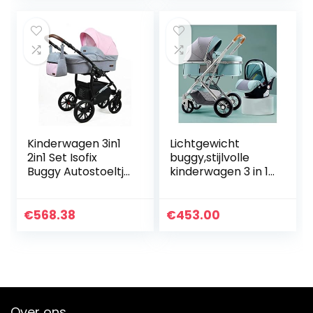
selecteerbaar
Saphire door…
Kinderwagen 3in1
Lichtgewicht
2in1 Set Isofix
buggy,stijlvolle
Buggy Autostoeltje
kinderwagen 3 in 1
Maximum by
draagbare
SaintBaby Light
kinderwagen
Pink 3in1 met
wandelwagen
€
568.38
€
453.00
autostoeltje
opvouwbare luxe
kinderwagen…
Over ons