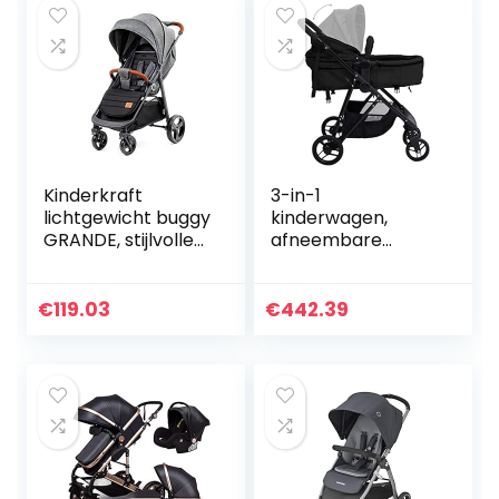
Kinderkraft
3-in-1
lichtgewicht buggy
kinderwagen,
GRANDE, stijlvolle
afneembare
kinderwagen,
armleuning,
wandelwagen,
comfortabele
inklapbaar, met
kinderwagen, anti-
€
119.03
€
442.39
ligstandote
uv, verstelbare
verstelbare…
zitting met mand
voor op reis