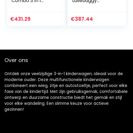
Combo 3 In 1
Luxebuggy
Kinderwagen Een
Wandelwagen
Hand Opvouwbare
Shock Absorption
Vervoer met
Springs High View
€
431.29
€
387.44
Wandelwagen
Kinderwagens
Regenhoes…
Buggy Met…
Over ons
Ontdek onze veelzijdige 3-in-1 kinderwagen, ideaal voor de
moderne ouder. Deze multifunctionele kinderwagen
combineert een wieg, zitje en autostoeltje, perfect voor elke
fase van de kindertijd. Met zijn gebruiksgemak, comfortabele
ontwerp en duurzame constructie biedt het gemak en stijl
voor elke wandeling. Een slimme keuze voor actieve
gezinnen!