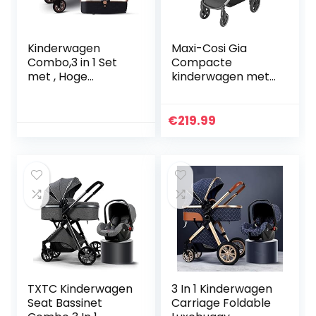
Kinderwagen
Maxi-Cosi Gia
Combo,3 in 1 Set
Compacte
met , Hoge
kinderwagen met
Landschap Luxe
comfortabele
Gouden
zitting, all-terrain
Kinderwagen Leer,
kinderwagen
€
219.99
Kinderwagen voor
vanaf de
Pasgeboren en
geboorte,
Peuter…
Essential…
TXTC Kinderwagen
3 In 1 Kinderwagen
Seat Bassinet
Carriage Foldable