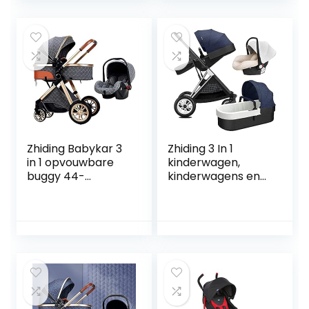
schakelbare
schakelbare
fietsen, lange reis
fietswalking, lange
voor pasgeboren
reis voor
en peuter (Color :
pasgeboren en
Dark Brown)
peuter (Color : G)
Zhiding Babykar 3
Zhiding 3 In 1
in 1 opvouwbare
kinderwagen,
buggy 44-
kinderwagens en
wheeler,
kinderwagens
kinderwagen met
vanaf de
extra grote
geboorte,
luchtwielen, voor
compacte anti-
kinderen
shock-
schakelbare
wandelwagen met
fietswalking, lange
verstelbare
reis voor
rugleuning,
pasgeboren en
lichtgewicht hoog