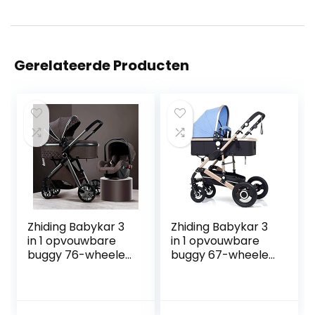
Gerelateerde Producten
Zhiding Babykar 3
Zhiding Babykar 3
in 1 opvouwbare
in 1 opvouwbare
buggy 76-wheeler,
buggy 67-wheeler,
kinderwagen met
kinderwagen met
extra grote
extra grote
luchtwielen, voor
luchtwielen, voor
kinderen
kinderen