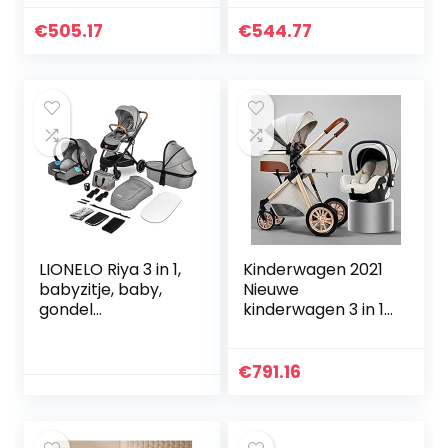
Opvouwbare
met autostoel en
Babywandelwagen
wieg, Carriolas
€
505.17
€
544.77
Anti-Shock Springs
para Bebes Luxe
High View…
kinderwagens for…
LIONELO Riya 3 in 1,
Kinderwagen 2021
babyzitje, baby,
Nieuwe
gondel
kinderwagen 3 in 1
kinderwagen tot 15
Hoge Landschap
kg, ligpositie,
Wandelwagen
achterwaarts en
Liggend
€
791.16
voorwaarts
Kinderwagen
gerichte…
Opvouwbare
Wandelwagen