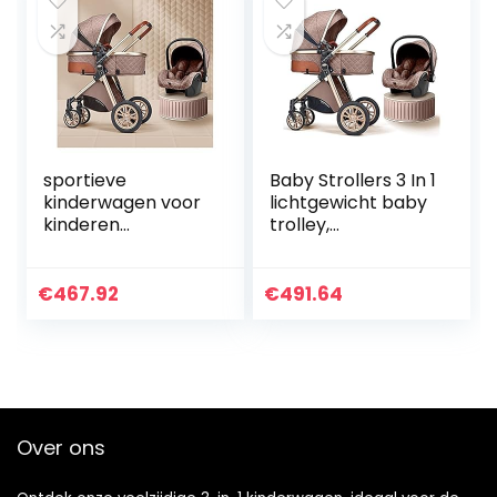
Baby…
sportieve
Baby Strollers 3 In 1
kinderwagen voor
lichtgewicht baby
kinderen
trolley,
Pasgeboren koets
opvouwbare
kinderwagen 3 in 1
kinderwagen koets
opvouwbare
luxe baby
€
467.92
€
491.64
kinderwagen
kinderwagen
reissysteem, luxe…
(Color : Khaki)
Over ons