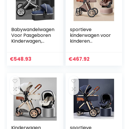
Babywandelwagen
sportieve
Voor Pasgeboren
kinderwagen voor
Kinderwagen,
kinderen
Reissysteem
Pasgeboren koets
Wandelwagen En
kinderwagen 3 in 1
Autostoel,
opvouwbare
€
548.93
€
467.92
Autostoelwagen
kinderwagen
Combo’s,
reissysteem, luxe…
Kinderwagen 3…
Kinderwagen
sportieve