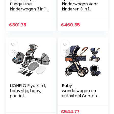
Buggy Luxe
kinderwagen voor
kinderwagen 3 in 1
kinderen 3 in 1
Hoge landschap
kinderwagens,
Babykar kan zitten
draagbare
Kan Draagbare
kinderwagen,
€
801.75
€
460.85
kinderwagen Baby
opvouwbare hoge
Cradel Infant…
landschap
kinderwagens…
LIONELO Riya 3 in 1,
Baby
babyzitje, baby,
wandelwagen en
gondel
autostoel Combo
kinderwagen tot 15
3 in 1 wandelwagen
kg, ligpositie,
met autostoel en
achterwaarts en
wieg, Carriolas
€
544.77