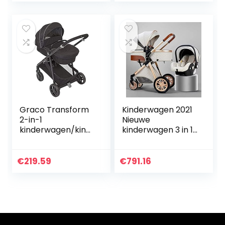
auto voor…
wandelwagens for
meisjes 3 in 1…
Graco Transform
Kinderwagen 2021
2-in-1
Nieuwe
kinderwagen/kind
kinderwagen 3 in 1
erwagen
Hoge Landschap
(geboorte tot 4
Wandelwagen
jaar nadering, 0-22
Liggend
€
219.59
€
791.16
kg), converteert
Kinderwagen
van Pramette
Opvouwbare
naar…
Wandelwagen
Baby…