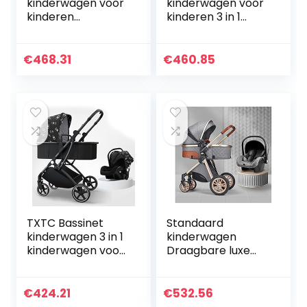
kinderwagen voor
kinderwagen voor
kinderen
kinderen 3 in 1
Lichtgewicht
kinderwagens,
kinderwagen
draagbare
Stroller 3 in 1,
kinderwagen,
€
468.31
€
460.85
opvouwbare luxe
opvouwbare hoge
kinderwagen
landschap
wandelwagen…
kinderwagens…
TXTC Bassinet
Standaard
kinderwagen 3 in 1
kinderwagen
kinderwagen voor
Draagbare luxe
baby, Cochecito
kinderwagen
De Bebe
Pasgeboren
aluminium frame
koetswandelwage
€
424.21
€
532.56
hoog landschap
n, Baby Doll-