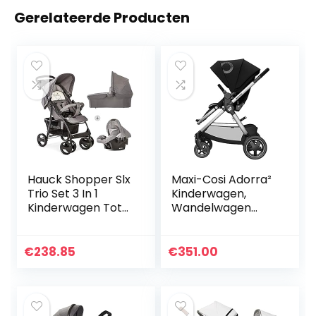
Gerelateerde Producten
Hauck Shopper Slx
Maxi-Cosi Adorra²
Trio Set 3 In 1
Kinderwagen,
Kinderwagen Tot
Wandelwagen
25 Kg, Babyzitje,
Baby, Kinderwagen
Babykuip Met
3 in 1, Gescikt
Matras Vanaf De
vanaf de
€
238.85
€
351.00
Geboorte, Buggy
Geboorte tot 4
Met…
jaar, 0-22 kg…