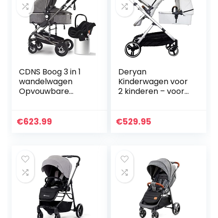
CDNS Boog 3 in 1
Deryan
wandelwagen
Kinderwagen voor
Opvouwbare
2 kinderen – voor
kinderwagen,
pasgeborenen,
Twee-weg
peuters en
implementatie,
kinderen in de
€
623.99
€
529.95
schokdemper
kleuterschool –
frame,
babykinderwagen
kinderwagen
buggy…
voor…