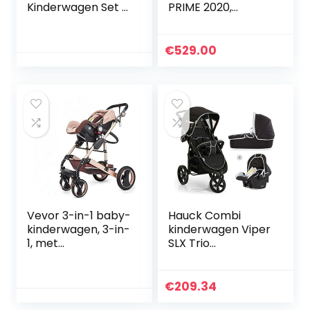
Kinderwagen Set 3
PRIME 2020,
In 1, Rapid 4X Plus
reissysteem,
Trio Set, Incl.
elegante
Babyschaal,
kinderwagen,
€
529.00
Kinderautostoel
buggy, inklapbaar,
Groep 0…
met groep 0
autostoel…
Vevor 3-in-1 baby-
Hauck Combi
kinderwagen, 3-in-
kinderwagen Viper
1, met
SLX Trio
multifunctionele
Set/babykuip incl.
wagen, lichte
matras/autostoel/
kinderwagen, 85 x
snel
€
209.34
37 x 64 cm, buggy
opvouwbaar/in