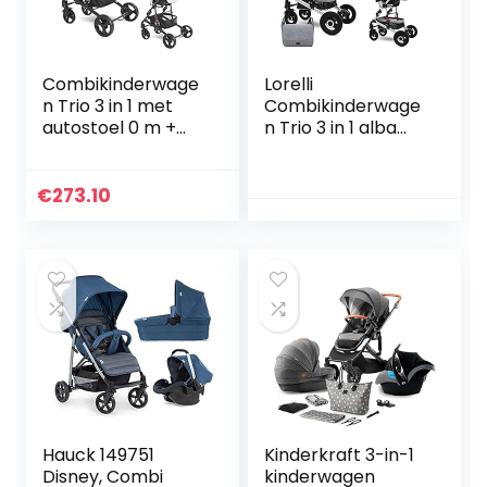
Combikinderwage
Lorelli
n Trio 3 in 1 met
Combikinderwage
autostoel 0 m +
n Trio 3 in 1 alba
ALBA SET Lorelli
set grijs
€
273.10
Hauck 149751
Kinderkraft 3-in-1
Disney, Combi
kinderwagen