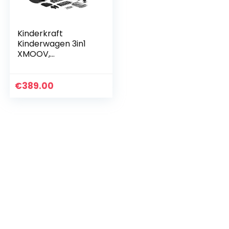
Kinderkraft
Kinderwagen 3in1
XMOOV,
Combikinderwagen
, Kinderwagenset,
Reissysteem, met
€
389.00
Autostoeltje,
Accessoires…