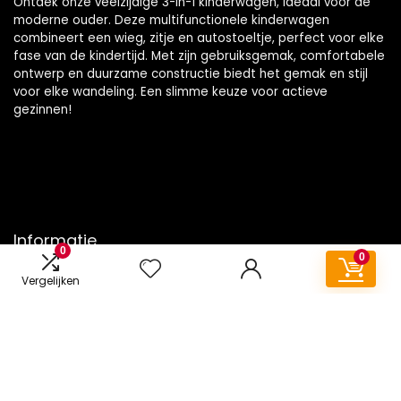
Ontdek onze veelzijdige 3-in-1 kinderwagen, ideaal voor de
moderne ouder. Deze multifunctionele kinderwagen
combineert een wieg, zitje en autostoeltje, perfect voor elke
fase van de kindertijd. Met zijn gebruiksgemak, comfortabele
ontwerp en duurzame constructie biedt het gemak en stijl
voor elke wandeling. Een slimme keuze voor actieve
gezinnen!
Informatie
0
0
Contact
Vergelijken
Klantenservice
Over ons
Onze webshops
Vacature