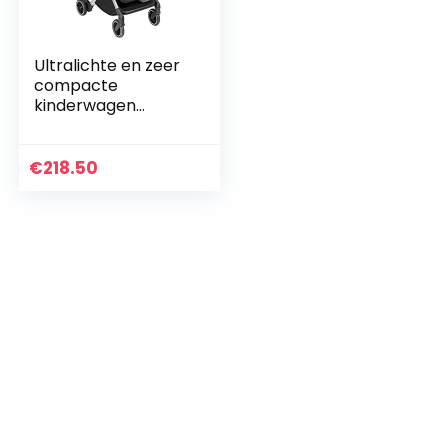
Ultralichte en zeer
compacte
kinderwagen
Compass 2.0, Cam
De wereld van het
kind, 197/zwart
€
218.50