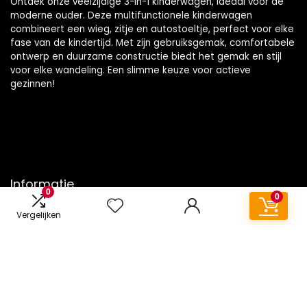
Ontdek onze veelzijdige 3-in-1 kinderwagen, ideaal voor de
moderne ouder. Deze multifunctionele kinderwagen
combineert een wieg, zitje en autostoeltje, perfect voor elke
fase van de kindertijd. Met zijn gebruiksgemak, comfortabele
ontwerp en duurzame constructie biedt het gemak en stijl
voor elke wandeling. Een slimme keuze voor actieve
gezinnen!
Informatie
0
0
Contact
Vergelijken
Klantenservice
Over ons
Onze webshops
Vacature