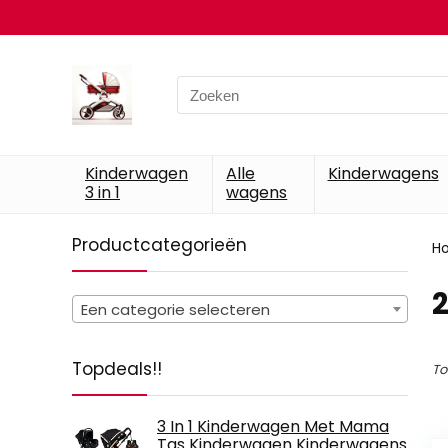
Search
for:
Kinderwagen
Alle
Kinderwagens
3 in 1
wagens
Productcategorieën
H
‎
Een categorie selecteren
Topdeals!!
To
3 In 1 Kinderwagen Met Mama
Tas Kinderwagen Kinderwagens