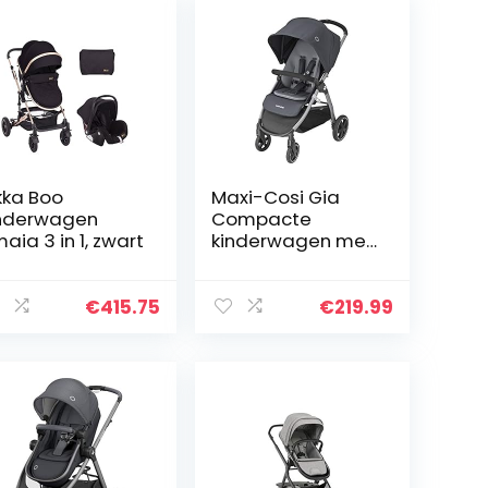
kka Boo
Maxi-Cosi Gia
nderwagen
Compacte
aia 3 in 1, zwart
kinderwagen met
comfortabele
zitting, all-terrain
kinderwagen
€
415.75
€
219.99
vanaf de
geboorte,
Essential…