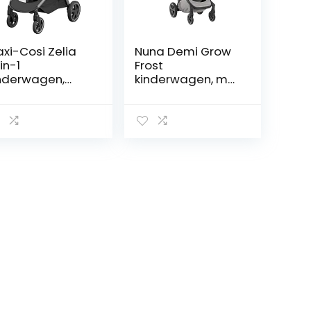
xi-Cosi Zelia
Nuna Demi Grow
in-1
Frost
nderwagen,
kinderwagen, met
exibel
draagtas,
issysteem,
zonnescherm en
aby
adapter, unisex
nderwagen,
sential Graphite
onkergrijs)