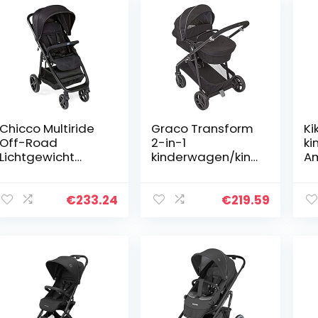
Chicco Multiride
Graco Transform
Ki
Off-Road
2-in-1
ki
Lichtgewicht
kinderwagen/kind
Am
Kinderwagen van
erwagen
0 Maanden tot 22
(geboorte tot 4
kg, Verstelbare en
jaar nadering, 0-
€
233.24
€
219.59
Compacte
22 kg),
Wandelwagen,
converteert van
Anti…
Pramette naar…