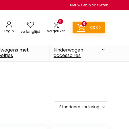
Nieuws en blogs lezen
0
0
€
0.00
Login
Vergelijken
verlanglijst
lwagens met
Kinderwagen
eltjes
accessoires
Standaard sortering