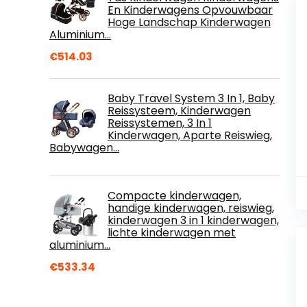
En Kinderwagens Opvouwbaar
Hoge Landschap Kinderwagen
Aluminium…
€
514.03
Baby Travel System 3 In 1, Baby
Reissysteem, Kinderwagen
Reissystemen, 3 In 1
Kinderwagen, Aparte Reiswieg,
Babywagen…
Compacte kinderwagen,
handige kinderwagen, reiswieg,
kinderwagen 3 in 1 kinderwagen,
lichte kinderwagen met
aluminium…
€
533.34