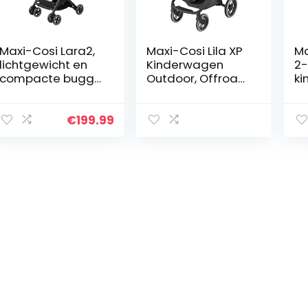
Maxi-Cosi Lara2,
Maxi-Cosi Lila XP
Ma
lichtgewicht en
Kinderwagen
2-
compacte buggy,
Outdoor, Offroad
ki
Easy Fold
Buggy
Fl
kinderwagen, kan
Kinderwagen,
Re
worden gebruikt
Geschikt vanaf
B
€
199.99
van ca. 6
de Geboorte, 0
ki
maanden tot ca.
maanden tot 4
Es
4…
jaar, 0 – 22 kg,
(d
Essential Black
(zwart)