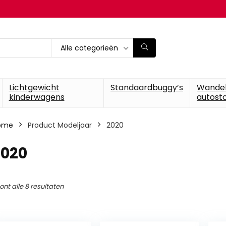
Alle categorieën
Lichtgewicht
Standaardbuggy’s
Wande
kinderwagens
autosto
ome
Product Modeljaar
‎2020
2020
ont alle 8 resultaten