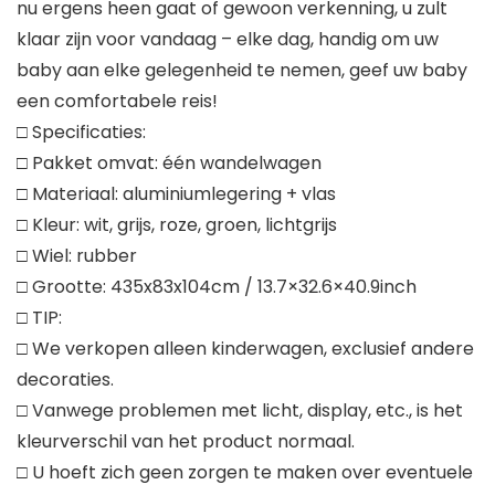
nu ergens heen gaat of gewoon verkenning, u zult
klaar zijn voor vandaag – elke dag, handig om uw
baby aan elke gelegenheid te nemen, geef uw baby
een comfortabele reis!
□ Specificaties:
□ Pakket omvat: één wandelwagen
□ Materiaal: aluminiumlegering + vlas
□ Kleur: wit, grijs, roze, groen, lichtgrijs
□ Wiel: rubber
□ Grootte: 435x83x104cm / 13.7×32.6×40.9inch
□ TIP:
□ We verkopen alleen kinderwagen, exclusief andere
decoraties.
□ Vanwege problemen met licht, display, etc., is het
kleurverschil van het product normaal.
□ U hoeft zich geen zorgen te maken over eventuele