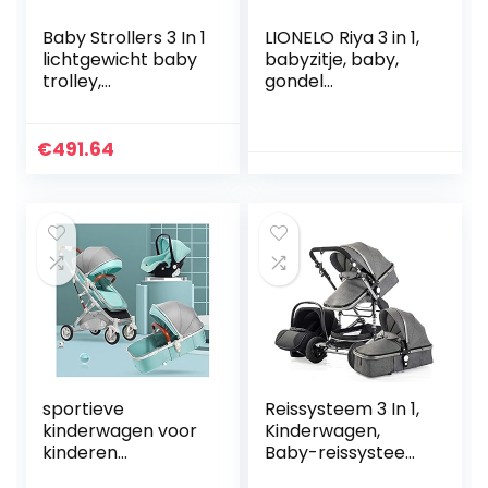
Baby Strollers 3 In 1
LIONELO Riya 3 in 1,
lichtgewicht baby
babyzitje, baby,
trolley,
gondel
opvouwbare
kinderwagen tot 15
kinderwagen koets
kg, ligpositie,
luxe baby
achterwaarts en
€
491.64
kinderwagen
voorwaarts
(Color : Khaki)
gerichte…
sportieve
Reissysteem 3 In 1,
kinderwagen voor
Kinderwagen,
kinderen
Baby-reissysteem,
Lichtgewicht
Kinderwagen 3 In 1