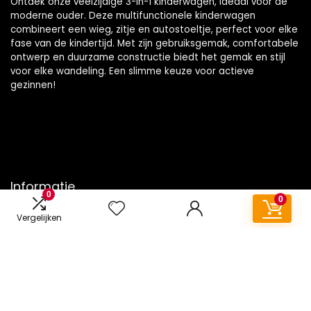
Ontdek onze veelzijdige 3-in-1 kinderwagen, ideaal voor de
moderne ouder. Deze multifunctionele kinderwagen
combineert een wieg, zitje en autostoeltje, perfect voor elke
fase van de kindertijd. Met zijn gebruiksgemak, comfortabele
ontwerp en duurzame constructie biedt het gemak en stijl
voor elke wandeling. Een slimme keuze voor actieve
gezinnen!
Informatie
0
0
Contact
Vergelijken
Klantenservice
Over ons
Onze webshops
Vacature