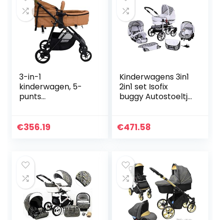
3-in-1
Kinderwagens 3in1
kinderwagen, 5-
2in1 set Isofix
punts
buggy Autostoeltje
veiligheidsharnas
opvouwbaar X-
Stalen frame
Car by SaintBaby
kinderwagen voor
white & leopard
€
356.19
€
471.58
buiten
3in1 met
autostoeltje