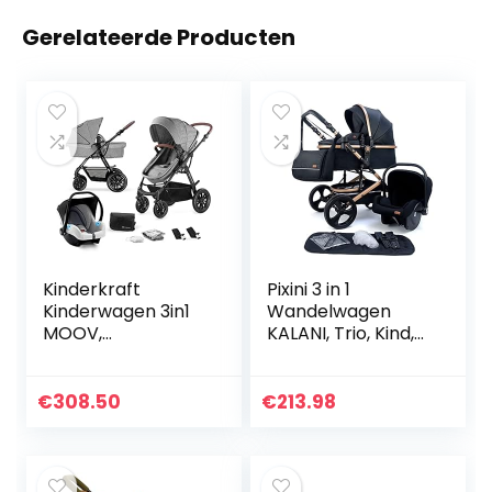
Gerelateerde Producten
Kinderkraft
Pixini 3 in 1
Kinderwagen 3in1
Wandelwagen
MOOV,
KALANI, Trio, Kind,
Combikinderwage
Autostoel,
n, Kinderwagenset,
Accessoires
Reissysteem, met
(Goud/Zwart)
€
308.50
€
213.98
Autostoeltje,
Accessoires…