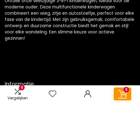
Ontdek onze veelzijdige 3-in-1 kinderwagen, ideaal voor de
moderne ouder. Deze multifunctionele kinderwagen
combineert een wieg, zitje en autostoeltje, perfect voor elke
fase van de kindertijd. Met zijn gebruiksgemak, comfortabele
ontwerp en duurzame constructie biedt het gemak en stijl
voor elke wandeling. Een slimme keuze voor actieve
gezinnen!
Informatie
0
0
Contact
Vergelijken
Klantenservice
Over ons
Onze webshops
Vacature