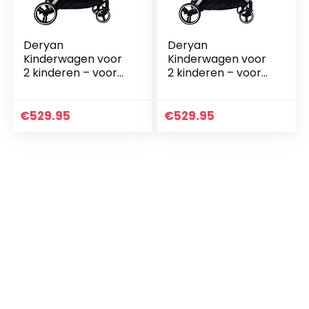
Deryan
Deryan
Kinderwagen voor
Kinderwagen voor
2 kinderen – voor
2 kinderen – voor
pasgeborenen,
pasgeborenen,
peuters en
peuters en kleuters
kinderen in de
– baby
€
529.95
€
529.95
kleuterschool –
kinderwagen buggy
babykinderwagen
tot 50 kg…
buggy…