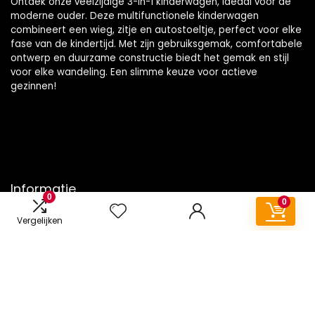
Ontdek onze veelzijdige 3-in-1 kinderwagen, ideaal voor de
moderne ouder. Deze multifunctionele kinderwagen
combineert een wieg, zitje en autostoeltje, perfect voor elke
fase van de kindertijd. Met zijn gebruiksgemak, comfortabele
ontwerp en duurzame constructie biedt het gemak en stijl
voor elke wandeling. Een slimme keuze voor actieve
gezinnen!
Informatie
0
0
Contact
Vergelijken
Klantenservice
Over ons
Onze webshops
Vacature