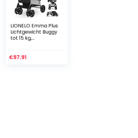
LIONELO Emma Plus
Lichtgewicht Buggy
tot 15 kg,
Kinderwagen van
ca. 6 maanden tot
ca. 3 jaar,
€
97.91
Wandelwagen met
5-punts…