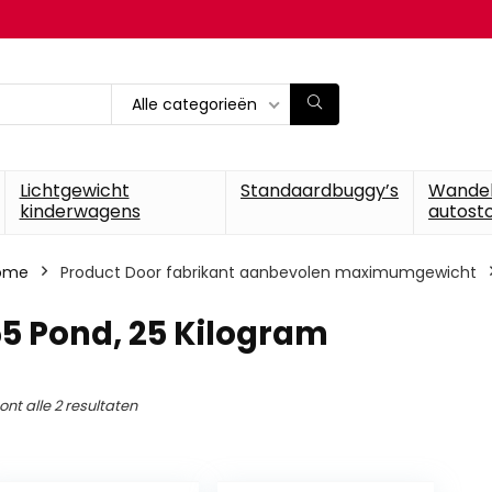
Alle categorieën
Lichtgewicht
Standaardbuggy’s
Wande
kinderwagens
autosto
ome
Product Door fabrikant aanbevolen maximumgewicht
55 Pond, 25 Kilogram
ont alle 2 resultaten