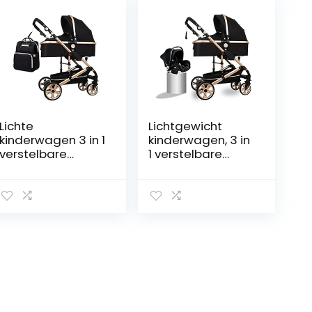
Lichte
Lichtgewicht
kinderwagen 3 in 1
kinderwagen, 3 in
verstelbare
1 verstelbare
kinderwagen
hoge weergave
Hoge weergave
converteerbare
Kinderwagens for
omkeerbare
Babys,
bassinet
Pasgeboren
kinderwagen for
Buggy Infant
baby & peuter
Carriage Pluishair
vouwen
met Mom Rugzak,
pasgeboren
Face-to-Face
vervoer met
Interactie
kinderwagen