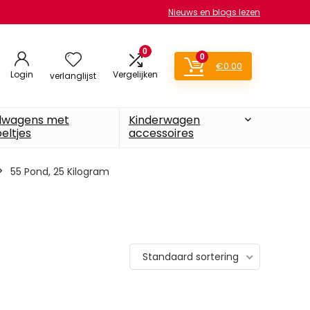
Nieuws en blogs lezen
0
0
€
0.00
Login
Vergelijken
verlanglijst
lwagens met
Kinderwagen
eltjes
accessoires
‎55 Pond, 25 Kilogram
Standaard sortering