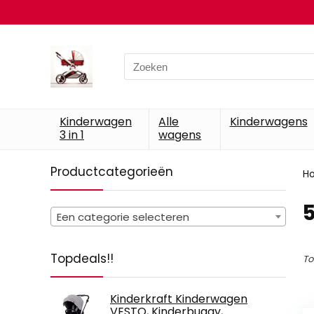
Search
for:
Kinderwagen
Alle
Kinderwagens
3 in 1
wagens
Productcategorieën
H
‎
Een categorie selecteren
Topdeals!!
To
Kinderkraft Kinderwagen
VESTO, Kinderbuggy,