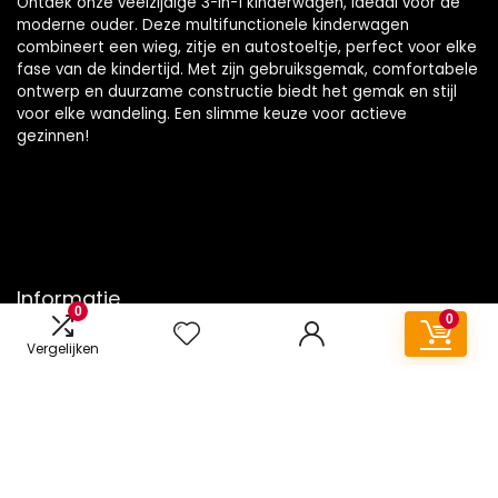
Ontdek onze veelzijdige 3-in-1 kinderwagen, ideaal voor de
moderne ouder. Deze multifunctionele kinderwagen
combineert een wieg, zitje en autostoeltje, perfect voor elke
fase van de kindertijd. Met zijn gebruiksgemak, comfortabele
ontwerp en duurzame constructie biedt het gemak en stijl
voor elke wandeling. Een slimme keuze voor actieve
gezinnen!
Informatie
0
0
Contact
Vergelijken
Klantenservice
Over ons
Onze webshops
Vacature