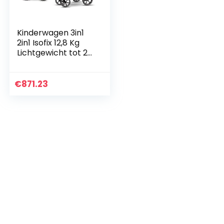
Kinderwagen 3in1
2in1 Isofix 12,8 Kg
Lichtgewicht tot 22
KG Pax by Lux4Kids
Silver Dust PX01 3in1
(inclusief…
€
871.23