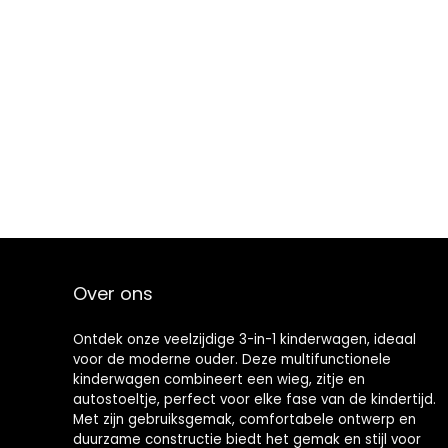
Over ons
Ontdek onze veelzijdige 3-in-1 kinderwagen, ideaal
voor de moderne ouder. Deze multifunctionele
kinderwagen combineert een wieg, zitje en
autostoeltje, perfect voor elke fase van de kindertijd.
Met zijn gebruiksgemak, comfortabele ontwerp en
duurzame constructie biedt het gemak en stijl voor