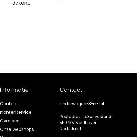
deken…
Informatie
Contact
Contact
kinderwagen-3-in-1.nl
Klantenservice
Postadres: Lakenvelder 3
Over ons
5507KV Veldhoven
Nederland
Onze webshops