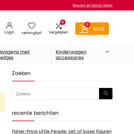
Nieuws en blogs lezen
0
0
€
0.00
Login
Vergelijken
verlanglijst
lwagens met
Kinderwagen
eltjes
accessoires
Zoeken
recente berichten
Fisher-Price Little People: set of losse figuren