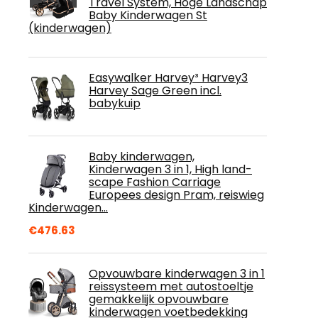
Travel System, Hoge Landschap
Baby Kinderwagen St
(kinderwagen)
Easywalker Harvey³ Harvey3
Harvey Sage Green incl.
babykuip
Baby kinderwagen,
Kinderwagen 3 in 1, High land-
scape Fashion Carriage
Europees design Pram, reiswieg
Kinderwagen…
€
476.63
Opvouwbare kinderwagen 3 in 1
reissysteem met autostoeltje
gemakkelijk opvouwbare
kinderwagen voetbedekking