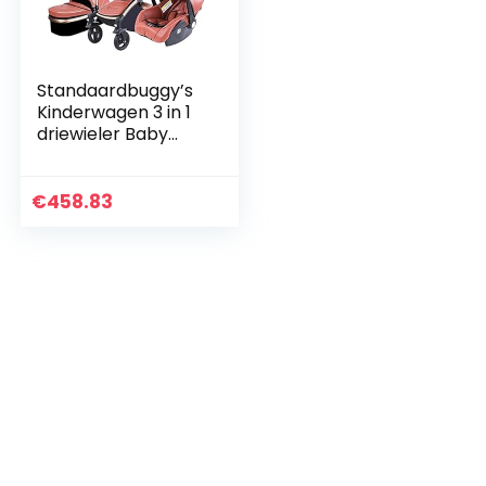
Standaardbuggy’s
Kinderwagen 3 in 1
driewieler Baby
Walker Hoge
Landschap
Wandelwagen
€
458.83
Opvouwbare
Wandelwagens
Baby…