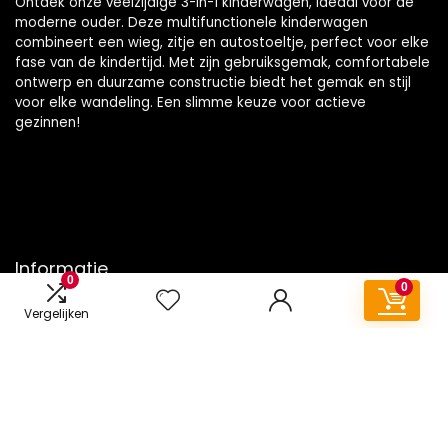
Ontdek onze veelzijdige 3-in-1 kinderwagen, ideaal voor de
moderne ouder. Deze multifunctionele kinderwagen
combineert een wieg, zitje en autostoeltje, perfect voor elke
fase van de kindertijd. Met zijn gebruiksgemak, comfortabele
ontwerp en duurzame constructie biedt het gemak en stijl
voor elke wandeling. Een slimme keuze voor actieve
gezinnen!
Informatie
0
0
Contact
Vergelijken
Klantenservice
Over ons
Onze webshops
Vacature